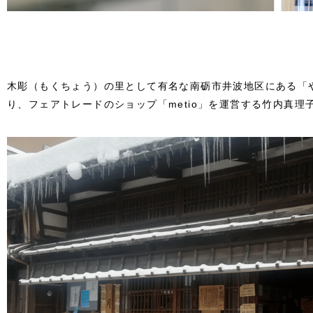
木彫（もくちょう）の里として有名な南砺市井波地区にある「
り、フェアトレードのショップ「metio」を運営する竹内真理