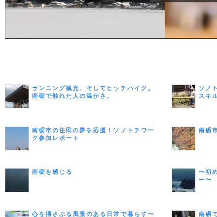
ランニング観光、そしてヒッチハイク。
ソノ
南砺で触れた人の温かさ。
スキ
南砺市の住民の夢を応援！ソノトチワー
南砺
ク参加レポート
南砺を感じる
〜初
ー〜
心を揺さぶる風景のある日常で暮らす〜
南砺