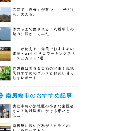
赤磐で「自分」が育つ ── 子ども
も、大人も。
体の芯まで癒される！八幡平市の
魅力に浸かってみた
ここが使える！奄美でおすすめの
電源・wi-fi付きコワーキングスペ
ースとカフェ7選
赤磐市は美食＆美酒の宝庫！現地
民おすすめのグルメとお試し暮ら
しをレポート
南房総市のおすすめ記事
房総半島小湊地区の小さな歯医者
さん！地域医療にかける想いと
は…
南房総に嫁いだ私が「ヒラメ釣
り」をやってみた