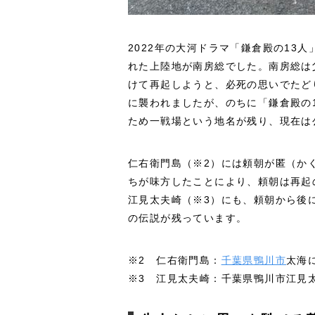
2022年の大河ドラマ「鎌倉殿の13
れた上陸地が南房総でした。南房総は
けて再起しようと、必死の思いでたど
に襲われましたが、のちに「鎌倉殿の
ため一戦場という地名が残り、現在は
仁右衛門島（※2）には頼朝が匿（か
ちが味方したことにより、頼朝は再起
江見太夫崎（※3）にも、頼朝から後
の伝説が残っています。
※2 仁右衛門島：
千葉県
鴨川市
太海
※3
江見太夫崎：千葉県鴨川市江見