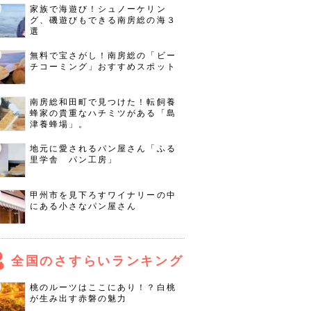
家族で海遊び！シュノーケリン
グ、磯遊びもできる南房総の海３
選
無料で宝さがし！南房総の「ビー
チコーミング」おすすめスポット
南房総和田町で見つけた！転飼養
蜂家の貴重なハチミツがある「島
津養蜂場」。
地元に愛されるパン屋さん「ふる
里学舎 パン工房」
甲州市を見下ろすワイナリーの中
にある小さなパン屋さん
全国のさすらいランキング
桃のルーツはここにあり！？白桃
が生み出す赤磐の魅力