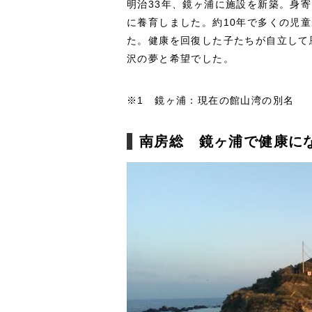
明治33年、鏡ヶ浦に施設を新築。身
に養育しました。約10年で多くの児
た。健康を回復した子たちが自立して
沢の夢と希望でした。
※1 鏡ヶ浦：現在の館山湾の別名
南房総 鏡ヶ浦で健康に