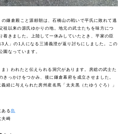
人」の鎌倉殿こと源頼朝は、石橋山の戦いで平氏に敗れて逃
父祖以来の源氏ゆかりの地。地元の武士たちを味方につ
り着きました。上陸して一休みしていたとき、平家の臣
13人」の1人になる三浦義澄が返り討ちにしました。この
公園なっています。
くま）われたと伝えられる洞穴があります。房総の武士た
のきっかけをつかみ、後に鎌倉幕府を成立させました。
に義経に与えられた房州産名馬「太夫黒（たゆうぐろ）」
にある
島
太夫崎