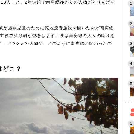
の13人」と、2年連続で南房総ゆかりの人物がとりあげら
彼が虚弱児童のために転地療養施設を開いたのが南房総
準主役で源頼朝が登場します。彼は南房総の人々の助けを
た。この2人の人物が、どのように南房総と関わったの
はどこ？