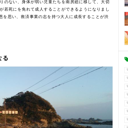
寄りのない、身体が弱い児童たちを南房総に移して、大切
童が若死にを免れて成人することができるようになりまし
恩を思い、救済事業の志を持つ大人に成長することが渋
なる