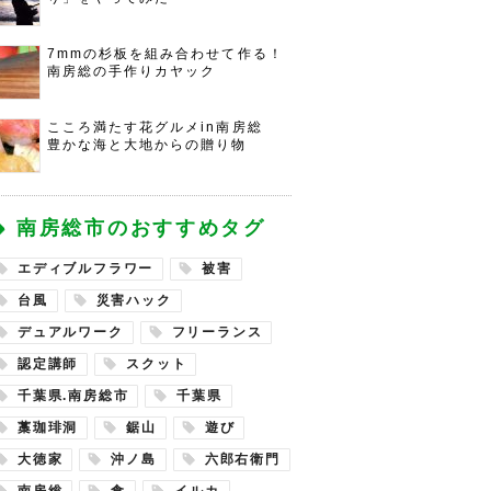
7mmの杉板を組み合わせて作る！
南房総の手作りカヤック
こころ満たす花グルメin南房総
豊かな海と大地からの贈り物
南房総市のおすすめタグ
エディブルフラワー
被害
台風
災害ハック
デュアルワーク
フリーランス
認定講師
スクット
千葉県.南房総市
千葉県
藁珈琲洞
鋸山
遊び
大徳家
沖ノ島
六郎右衛門
南房総
食
イルカ