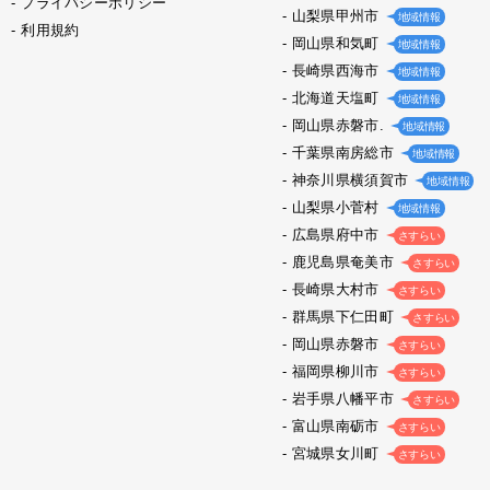
プライバシーポリシー
山梨県甲州市
地域情報
利用規約
岡山県和気町
地域情報
長崎県西海市
地域情報
北海道天塩町
地域情報
岡山県赤磐市.
地域情報
千葉県南房総市
地域情報
神奈川県横須賀市
地域情報
山梨県小菅村
地域情報
広島県府中市
さすらい
鹿児島県奄美市
さすらい
長崎県大村市
さすらい
群馬県下仁田町
さすらい
岡山県赤磐市
さすらい
福岡県柳川市
さすらい
岩手県八幡平市
さすらい
富山県南砺市
さすらい
宮城県女川町
さすらい