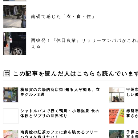
南砺で感じた「衣・食・住」
西彼発！『休日農業』サラリーマンパパがこれ
える
この記事を読んだ人はこちらも読んでいま
横須賀の穴場的商店街!知る人ぞ知る、衣
甲州
笠グルメ3選
しい
シャトルバスで行く鴨川・小湊温泉 食の
赤磐
体験とジブリの世界巡り
事さ
南房総の紅茶カフェに森を眺めるツリー
子供
ハウスを造りたい！
富山