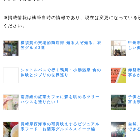
※掲載情報は執筆当時の情報であり、現在は変更になっている
ください。
横須賀の穴場的商店街!知る人ぞ知る、衣
甲州
笠グルメ3選
しい
シャトルバスで行く鴨川・小湊温泉 食の
赤磐
体験とジブリの世界巡り
事さ
南房総の紅茶カフェに森を眺めるツリー
子供
ハウスを造りたい！
富山
長崎県西海市の写真映えするビジュアル
自然
系フード！お洒落グルメ＆スイーツ編
でき