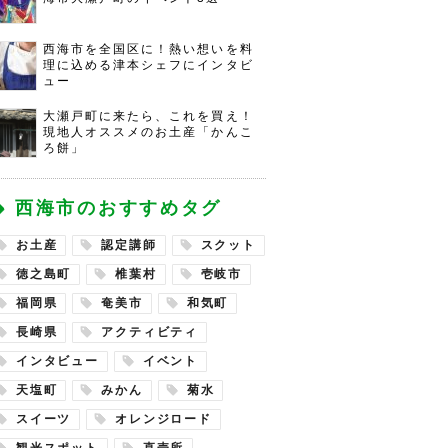
西海市を全国区に！熱い想いを料
理に込める津本シェフにインタビ
ュー
大瀬戸町に来たら、これを買え！
現地人オススメのお土産「かんこ
ろ餅」
西海市のおすすめタグ
お土産
認定講師
スクット
徳之島町
椎葉村
壱岐市
福岡県
奄美市
和気町
長崎県
アクティビティ
インタビュー
イベント
天塩町
みかん
菊水
スイーツ
オレンジロード
観光スポット
直売所