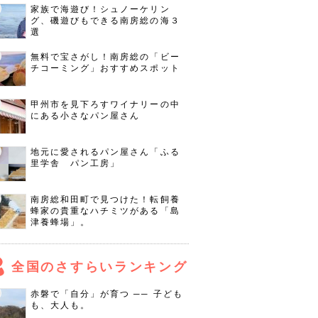
家族で海遊び！シュノーケリン
グ、磯遊びもできる南房総の海３
選
無料で宝さがし！南房総の「ビー
チコーミング」おすすめスポット
甲州市を見下ろすワイナリーの中
にある小さなパン屋さん
地元に愛されるパン屋さん「ふる
里学舎 パン工房」
南房総和田町で見つけた！転飼養
蜂家の貴重なハチミツがある「島
津養蜂場」。
全国のさすらいランキング
赤磐で「自分」が育つ ── 子ども
も、大人も。