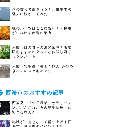
体の芯まで癒される！八幡平市の
魅力に浸かってみた
桃のルーツはここにあり！？白桃
が生み出す赤磐の魅力
赤磐市は美食＆美酒の宝庫！現地
民おすすめのグルメとお試し暮ら
しをレポート
赤磐市で映画『種まく旅人 夢のつ
ぎ木』のロケ地めぐり
西海市のおすすめ記事
西彼発！『休日農業』サラリーマ
ンパパがこれからの農地活用と西
海市を考える
地域が一丸となって盛り上げる西
海市大瀬戸町のイベント3選