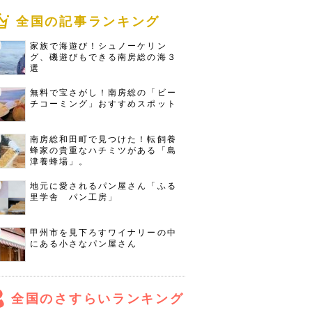
全国の記事ランキング
家族で海遊び！シュノーケリン
グ、磯遊びもできる南房総の海３
選
無料で宝さがし！南房総の「ビー
チコーミング」おすすめスポット
南房総和田町で見つけた！転飼養
蜂家の貴重なハチミツがある「島
津養蜂場」。
地元に愛されるパン屋さん「ふる
里学舎 パン工房」
甲州市を見下ろすワイナリーの中
にある小さなパン屋さん
全国のさすらいランキング