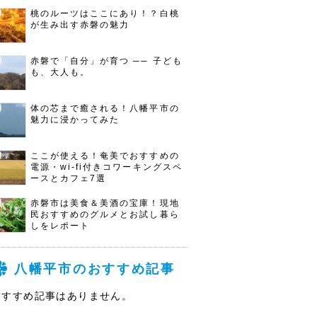
桃のルーツはここにあり！？白桃
が生み出す赤磐の魅力
赤磐で「自分」が育つ ── 子ども
も、大人も。
体の芯まで癒される！八幡平市の
魅力に浸かってみた
ここが使える！奄美でおすすめの
電源・wi-fi付きコワーキングスペ
ースとカフェ7選
赤磐市は美食＆美酒の宝庫！現地
民おすすめのグルメとお試し暮ら
しをレポート
八幡平市のおすすめ記事
おすすめ記事はありません。