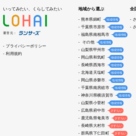
いってみたい、くらしてみたい
地域から選ぶ
全
熊本県錦町
地域情報
千葉県市原市
地域情報
運営元：
福島県南相馬市
地域情報
その他
地域情報
プライバシーポリシー
山梨県甲州市
地域情報
利用規約
岡山県和気町
地域情報
長崎県西海市
地域情報
北海道天塩町
地域情報
岡山県赤磐市.
地域情報
千葉県南房総市
地域情報
神奈川県横須賀市
地域情報
山梨県小菅村
地域情報
広島県府中市
さすらい
鹿児島県奄美市
さすらい
長崎県大村市
さすらい
群馬県下仁田町
さすらい