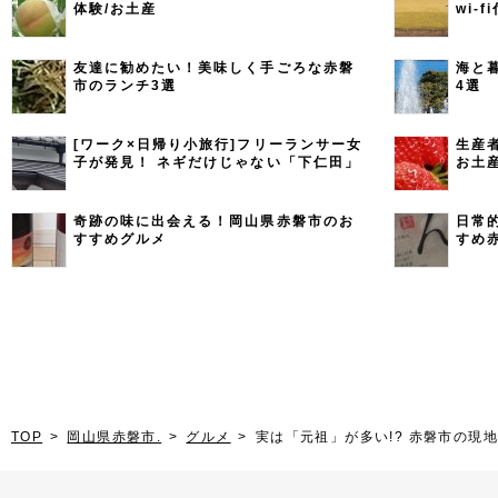
体験/お土産
wi-
7選
友達に勧めたい！美味しく手ごろな赤磐
海と
市のランチ3選
4選
[ワーク×日帰り小旅行]フリーランサー女
生産
子が発見！ ネギだけじゃない「下仁田」
お土
の魅力とは
奇跡の味に出会える！岡山県赤磐市のお
日常
すすめグルメ
すめ
TOP
岡山県赤磐市.
グルメ
実は「元祖」が多い!? 赤磐市の現