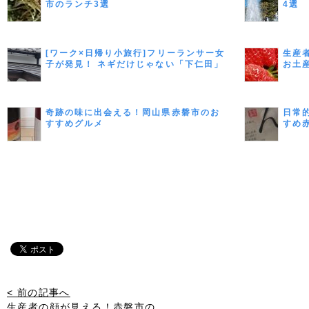
市のランチ3選
4選
[ワーク×日帰り小旅行]フリーランサー女
生産
子が発見！ ネギだけじゃない「下仁田」
お土
の魅力とは
奇跡の味に出会える！岡山県赤磐市のお
日常
すすめグルメ
すめ
< 前の記事へ
生産者の顔が見える！赤磐市の