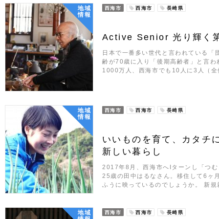
地域
西海市
西海市
長崎県
情報
Active Senior 光り
日本で一番多い世代と言われている「
齢が70歳に入り「後期高齢者」と言わ
1000万人、西海市でも10人に3人（
地域
西海市
西海市
長崎県
情報
いいものを育て、カタチに
新しい暮らし
2017年8月、西海市へIターンし「
25歳の田中はるなさん。移住して6ヶ
ふうに映っているのでしょうか。 新規
地域
西海市
西海市
長崎県
情報