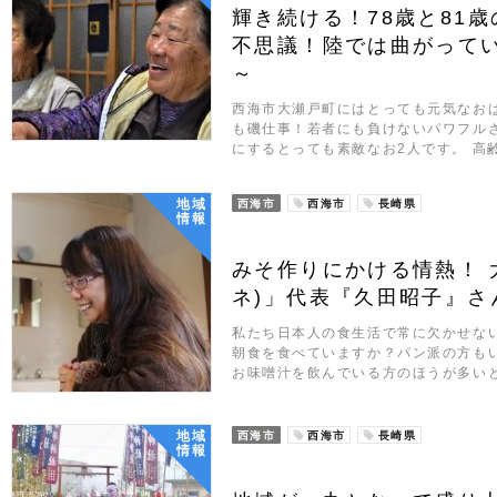
輝き続ける！78歳と81
不思議！陸では曲がって
～
西海市大瀬戸町にはとっても元気なお
も磯仕事！若者にも負けないパワフル
にするとっても素敵なお2人です。 高
地域
西海市
西海市
長崎県
情報
みそ作りにかける情熱！ 大
ネ)」代表『久田昭子』さ
私たち日本人の食生活で常に欠かせな
朝食を食べていますか？パン派の方も
お味噌汁を飲んでいる方のほうが多いと
地域
西海市
西海市
長崎県
情報