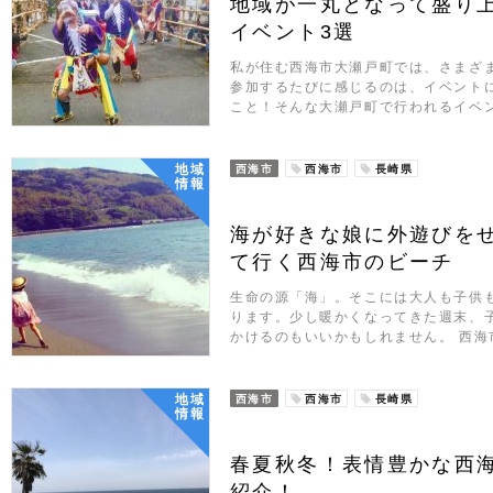
地域が一丸となって盛り
イベント3選
私が住む西海市大瀬戸町では、さまざ
参加するたびに感じるのは、イベント
こと！そんな大瀬戸町で行われるイベ
地域
西海市
西海市
長崎県
情報
海が好きな娘に外遊びを
て行く西海市のビーチ
生命の源「海」。そこには大人も子供
ります。少し暖かくなってきた週末、
かけるのもいいかもしれません。 西海
地域
西海市
西海市
長崎県
情報
春夏秋冬！表情豊かな西
紹介！