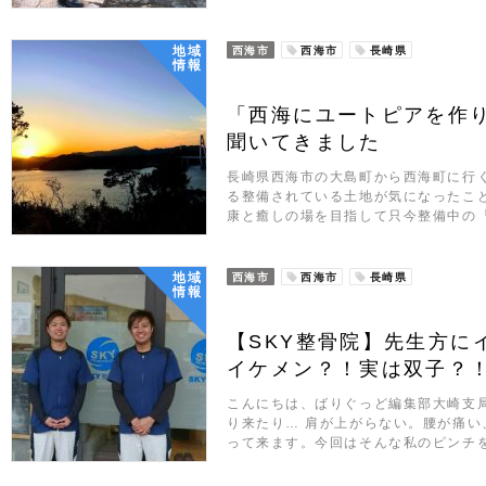
地域
西海市
西海市
長崎県
情報
「西海にユートピアを作
聞いてきました
長崎県西海市の大島町から西海町に行
る整備されている土地が気になったこ
康と癒しの場を目指して只今整備中の
地域
西海市
西海市
長崎県
情報
【SKY整骨院】先生方に
イケメン？！実は双子？
こんにちは、ばりぐっど編集部大崎支局
り来たり… 肩が上がらない。腰が痛
って来ます。今回はそんな私のピンチ