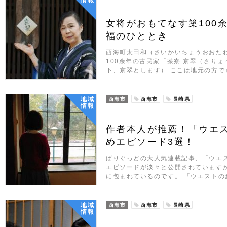
女将がおもてなす築100
福のひととき
西海町太田和（さいかいちょうおおた
100余年の古民家「茶寮 京翠（さり
下、京翠とします） ここは地元の方で
地域
西海市
西海市
長崎県
情報
作者本人が推薦！「ウエ
めエピソード3選！
ばりぐっどの大人気連載記事、「ウエ
エピソードが淡々と公開されています
に包まれているのです。 「ウエストの
地域
西海市
西海市
長崎県
情報