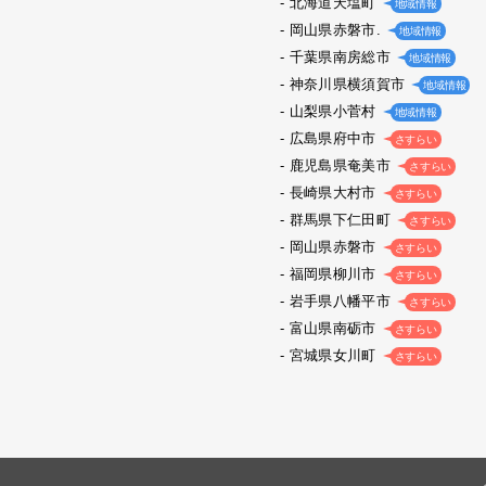
北海道天塩町
地域情報
岡山県赤磐市.
地域情報
千葉県南房総市
地域情報
神奈川県横須賀市
地域情報
山梨県小菅村
地域情報
広島県府中市
さすらい
鹿児島県奄美市
さすらい
長崎県大村市
さすらい
群馬県下仁田町
さすらい
岡山県赤磐市
さすらい
福岡県柳川市
さすらい
岩手県八幡平市
さすらい
富山県南砺市
さすらい
宮城県女川町
さすらい