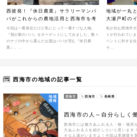
西彼発！『休日農業』サラリーマンパ
地域が一丸
パがこれからの農地活用と西海市を考
大瀬戸町のイ
える
今回は一番身近だけど私にとって一番ナゾな人物。
私が住む西海市大
『我が家のパパ』をターゲットにしてみました。数々
トが行われていま
のナゾの中から選んだお題はパパが営む『休日農
ベントに対する住
業』。…
そ…
西海市の地域の記事一覧
地域
西海市
西海市
長崎県
情報
西海市の人～自分らしく
西海市には魅力あふれる人・物・場所
力あふれる人を紹介したいと思います
キな人達がいますよ！今回は革雑貨を