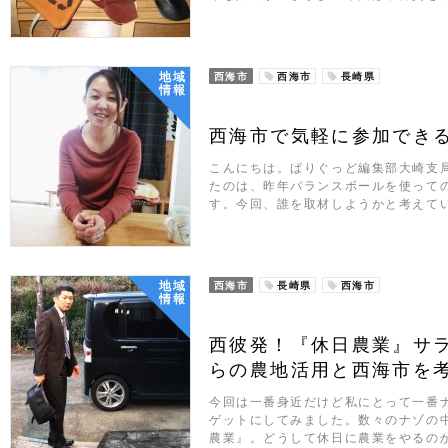
地域
西海市
西海市
長崎県
情報
西海市で気軽に参加でき
こんにちは。ばりぐっど編集部大崎支
たのは、昨年バランスボールを使って
す。今回、誰を取材しようかと考えて
地域
西海市
長崎県
西海市
情報
西彼発！『休日農業』サ
らの農地活用と西海市を
今回は一番身近だけど私にとって一番
ゲットにしてみました。数々のナゾの
農業』。どうして休日に農業をやるの