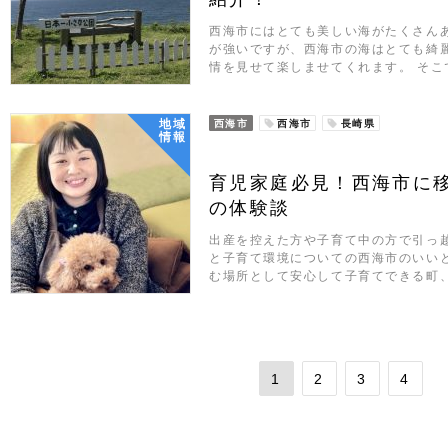
西海市にはとても美しい海がたくさん
が強いですが、西海市の海はとても綺
情を見せて楽しませてくれます。 そこ
地域
西海市
西海市
長崎県
情報
育児家庭必見！西海市に
の体験談
出産を控えた方や子育て中の方で引っ
と子育て環境についての西海市のいい
む場所として安心して子育てできる町
1
2
3
4