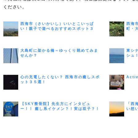
ください。
西海市（さいかいし）いいとこいっぱ
西海
い！親子で遊べるおすすめスポット３
町・
選！
大島町に架かる橋～ゆっくり眺めてみま
東シ
せんか？
シュ
ポッ
心の充電したくない？ 西海市の癒しスポ
Act
ット３５選！
【SKY整骨院】先生方にインタビュ
「西
ー！！ 癒し系イケメン？！実は双子？！
い想