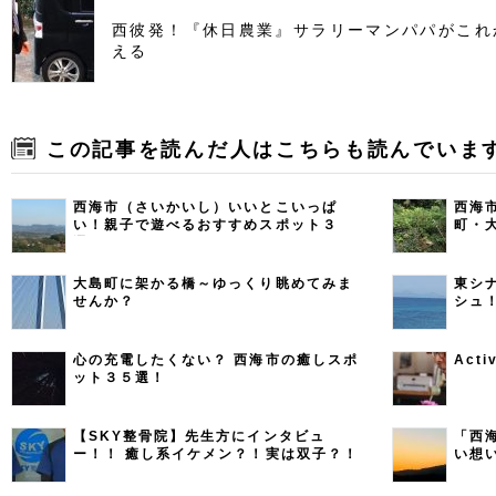
西彼発！『休日農業』サラリーマンパパがこれ
える
この記事を読んだ人はこちらも読んでいま
西海市（さいかいし）いいとこいっぱ
西海
い！親子で遊べるおすすめスポット３
町・
選！
大島町に架かる橋～ゆっくり眺めてみま
東シ
せんか？
シュ
ポッ
心の充電したくない？ 西海市の癒しスポ
Act
ット３５選！
【SKY整骨院】先生方にインタビュ
「西
ー！！ 癒し系イケメン？！実は双子？！
い想