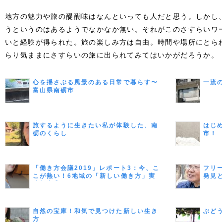
地方の魅力や旅の醍醐味はなんといっても人だと思う。しかし
うというのはあるようでなかなか無い。それがこのさすらいワ
いと経験が得られた。旅の楽しみ方は自由。時間や場所にとら
らり気ままにさすらいの旅に出られてみてはいかがだろうか。
心を揺さぶる風景のある日常で暮らす〜
一流
富山県南砺市
旅するように生きたい私が体験した、南
はじ
砺のくらし
市！
「働き方会議2019」レポート3：今、こ
フリ
こが熱い！6地域の「新しい働き方」実
発見
践報告③
自然の宝庫！和気で見つけた新しい生き
ぶど
方