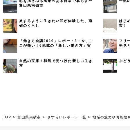
心を揺さぶる風景のある日常で暮らす〜
一流
富山県南砺市
旅するように生きたい私が体験した、南
はじ
砺のくらし
市！
「働き方会議2019」レポート3：今、こ
フリ
こが熱い！6地域の「新しい働き方」実
発見
践報告③
自然の宝庫！和気で見つけた新しい生き
ぶど
方
TOP
富山県南砺市
さすらいレポート一覧
地域の魅力や可能性