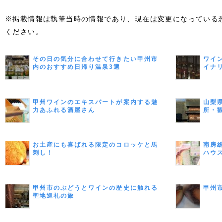
※掲載情報は執筆当時の情報であり、現在は変更になっている
ください。
その日の気分に合わせて行きたい甲州市
ワイ
内のおすすめ日帰り温泉3選
イナ
甲州ワインのエキスパートが案内する魅
山梨
力あふれる酒屋さん
所・
お土産にも喜ばれる限定のコロッケと馬
南房
刺し！
ハウ
甲州市のぶどうとワインの歴史に触れる
甲州
聖地巡礼の旅