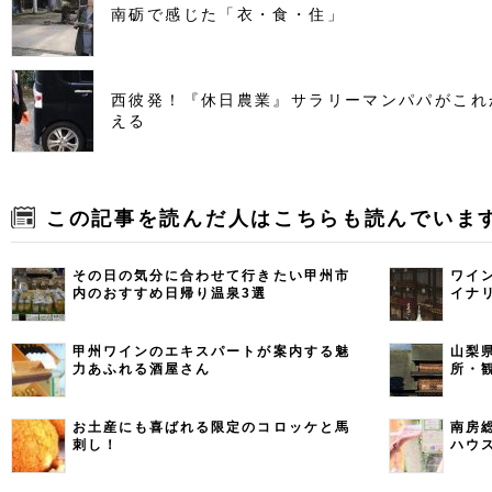
南砺で感じた「衣・食・住」
西彼発！『休日農業』サラリーマンパパがこれ
える
この記事を読んだ人はこちらも読んでいま
その日の気分に合わせて行きたい甲州市
ワイ
内のおすすめ日帰り温泉3選
イナ
甲州ワインのエキスパートが案内する魅
山梨
力あふれる酒屋さん
所・
お土産にも喜ばれる限定のコロッケと馬
南房
刺し！
ハウ