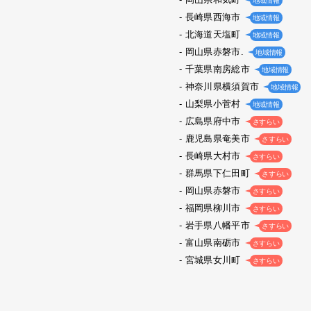
地域情報
長崎県西海市
地域情報
北海道天塩町
地域情報
岡山県赤磐市.
地域情報
千葉県南房総市
地域情報
神奈川県横須賀市
地域情報
山梨県小菅村
地域情報
広島県府中市
さすらい
鹿児島県奄美市
さすらい
長崎県大村市
さすらい
群馬県下仁田町
さすらい
岡山県赤磐市
さすらい
福岡県柳川市
さすらい
岩手県八幡平市
さすらい
富山県南砺市
さすらい
宮城県女川町
さすらい