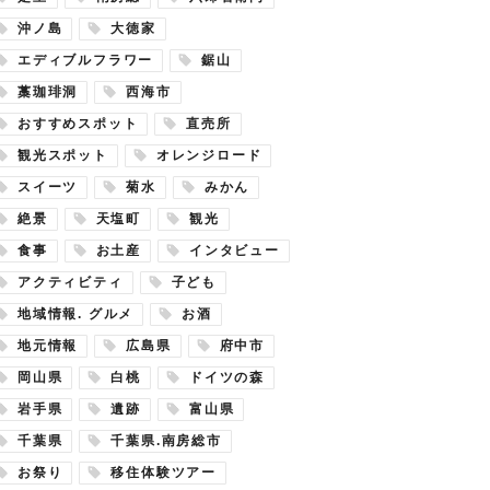
沖ノ島
大徳家
エディブルフラワー
鋸山
藁珈琲洞
西海市
おすすめスポット
直売所
観光スポット
オレンジロード
スイーツ
菊水
みかん
絶景
天塩町
観光
食事
お土産
インタビュー
アクティビティ
子ども
地域情報. グルメ
お酒
地元情報
広島県
府中市
岡山県
白桃
ドイツの森
岩手県
遺跡
富山県
千葉県
千葉県.南房総市
お祭り
移住体験ツアー