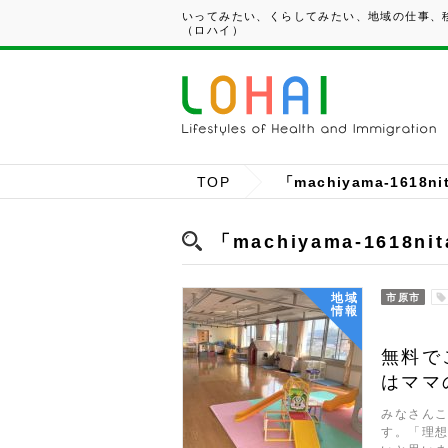
いってみたい、くらしてみたい、地域の仕事、移
（ロハイ）
TOP
「machiyama-1618n
「machiyama-1618n
地域
市原市
情報
無料で
はママ
みなさんこ
す。「理