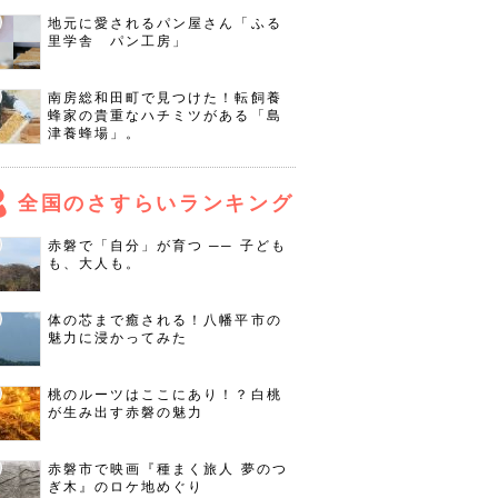
地元に愛されるパン屋さん「ふる
里学舎 パン工房」
南房総和田町で見つけた！転飼養
蜂家の貴重なハチミツがある「島
津養蜂場」。
全国のさすらいランキング
赤磐で「自分」が育つ ── 子ども
も、大人も。
体の芯まで癒される！八幡平市の
魅力に浸かってみた
桃のルーツはここにあり！？白桃
が生み出す赤磐の魅力
赤磐市で映画『種まく旅人 夢のつ
ぎ木』のロケ地めぐり