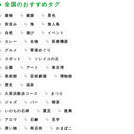
全国のおすすめタグ
建物
建築
景色
街並み
海
無人島
自然
遊び
イベント
カレー
名物
医療機器
グルメ
軍港めぐり
スポット
ソレイユの丘
公園
アート
東京湾
美術館
芸術劇場
博物館
歴史
温泉
久里浜散歩コース
まつり
ジャズ
バー
喫茶
いのちの石碑
震災
復興
アロマ
石鹸
見学
買い物
商店街
かまぼこ