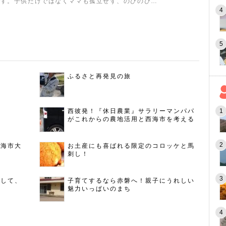
ます。子供だけではなくママも孤立せず、のびのび…
ふるさと再発見の旅
西彼発！『休日農業』サラリーマンパパ
がこれからの農地活用と西海市を考える
西海市大
お土産にも喜ばれる限定のコロッケと馬
刺し！
指して、
子育てするなら赤磐へ！親子にうれしい
魅力いっぱいのまち