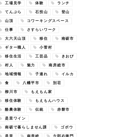
工場見学
体験
ランチ
てんぷら
石投山
登山
山頂
コワーキングスペース
仕事
さすらいワーク
大六天山頂
移住
南砺市
ギター職人
小菅村
移住生活
工芸品
きおび
村人
魅力
南房総市
地域情報
子連れ
イルカ
食
八幡平市
別荘
柳川市
もえもん家
移住体験
もえもんハウス
酪農体験
伝統
赤磐市
是里ワイン
南砺で暮らしません課
ゴボウ
是里
南房総
六郎右衛門