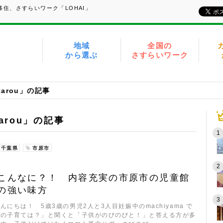
住、さすらいワーク「LOHAI」
地域
全国の
から選ぶ
さすらいワーク
itarou」の記事
itarou」の記事
千葉県
市原市
こんなに？！ 内容充実の市原市の児童館
の強い味方
んにちは！ 5歳3歳の男児2人と3人目妊娠中のmachiyama で
想の子育ては？」と聞くと「子供がのびのびと！」と答える方が多