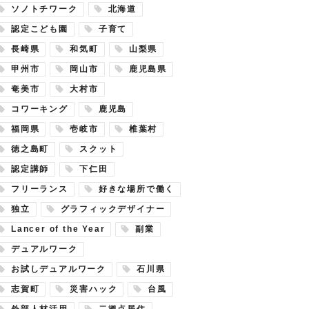
ソノトチワーク
北海道
認定こども園
子育て
長崎県
和気町
山梨県
甲州市
岡山市
鹿児島県
奄美市
大村市
コワーキング
鹿児島
福岡県
壱岐市
椎葉村
徳之島町
スクット
認定講師
下仁田
フリーランス
好きな場所で働く
独立
グラフィックデザイナー
Lancer of the Year
副業
デュアルワーク
お試しデュアルワーク
石川県
志賀町
災害ハック
台風
外部人材活用
二拠点居住