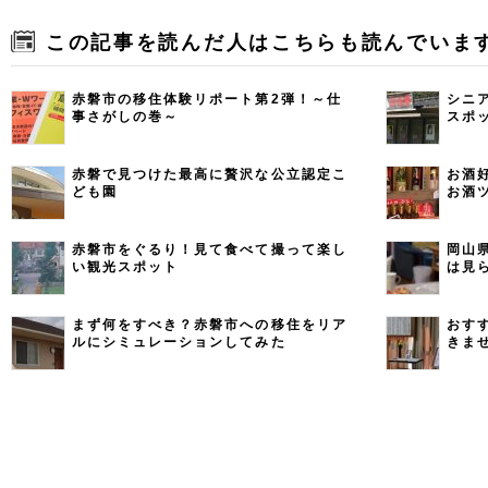
この記事を読んだ人はこちらも読んでいま
赤磐市の移住体験リポート第2弾！～仕
シニ
事さがしの巻～
スポ
赤磐で見つけた最高に贅沢な公立認定こ
お酒
ども園
お酒
赤磐市をぐるり！見て食べて撮って楽し
岡山
い観光スポット
は見
まず何をすべき？赤磐市への移住をリア
おす
ルにシミュレーションしてみた
きま