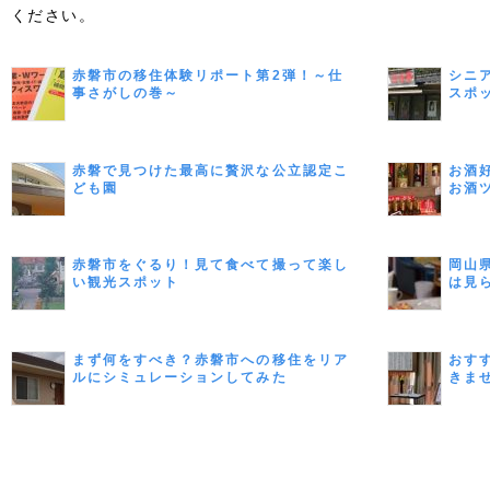
ください。
赤磐市の移住体験リポート第2弾！～仕
シニ
事さがしの巻～
スポ
赤磐で見つけた最高に贅沢な公立認定こ
お酒
ども園
お酒
赤磐市をぐるり！見て食べて撮って楽し
岡山
い観光スポット
は見
まず何をすべき？赤磐市への移住をリア
おす
ルにシミュレーションしてみた
きま