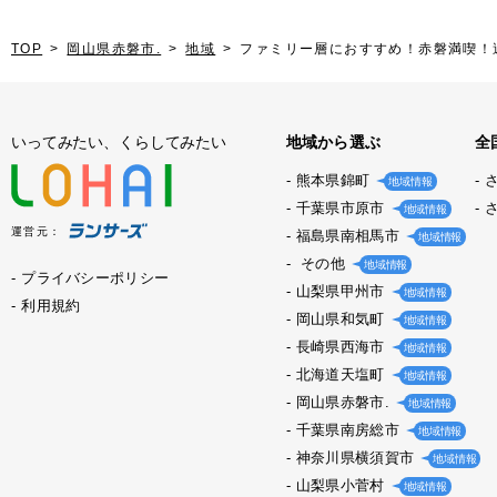
TOP
岡山県赤磐市.
地域
ファミリー層におすすめ！赤磐満喫！
いってみたい、くらしてみたい
地域から選ぶ
全
熊本県錦町
地域情報
千葉県市原市
地域情報
運営元：
福島県南相馬市
地域情報
その他
地域情報
プライバシーポリシー
山梨県甲州市
地域情報
利用規約
岡山県和気町
地域情報
長崎県西海市
地域情報
北海道天塩町
地域情報
岡山県赤磐市.
地域情報
千葉県南房総市
地域情報
神奈川県横須賀市
地域情報
山梨県小菅村
地域情報