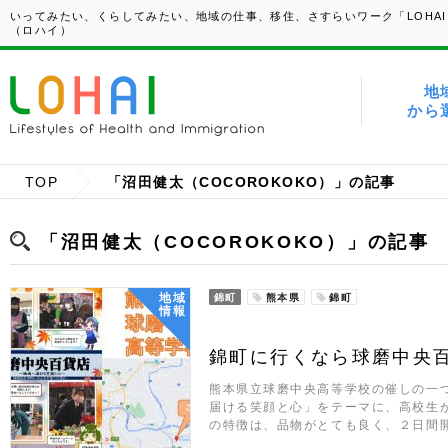
いってみたい、くらしてみたい、地域の仕事、移住、さすらいワーク「LOHAI
（ロハイ）
地
から
TOP
「沼田健太（COCOROKOKO）」の記事
「沼田健太（COCOROKOKO）」の記事
地域
錦町
熊本県
錦町
情報
錦町に行くなら球磨中央
熊本県立球磨中央高等学校の催しの一
届ける笑顔と心」をテーマに、高校生
の特徴は、品物がとても良く、２日間