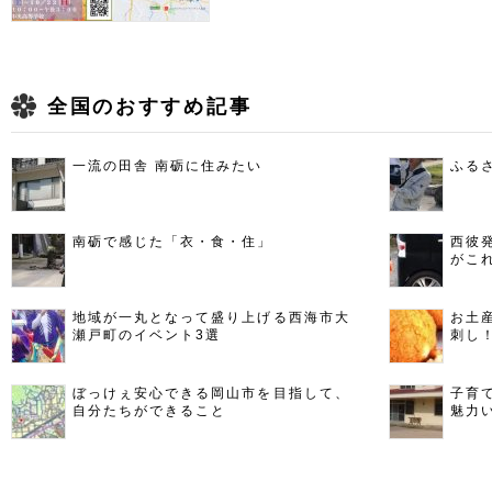
全国のおすすめ記事
一流の田舎 南砺に住みたい
ふる
南砺で感じた「衣・食・住」
西彼
がこ
地域が一丸となって盛り上げる西海市大
お土
瀬戸町のイベント3選
刺し
ぼっけぇ安心できる岡山市を目指して、
子育
自分たちができること
魅力