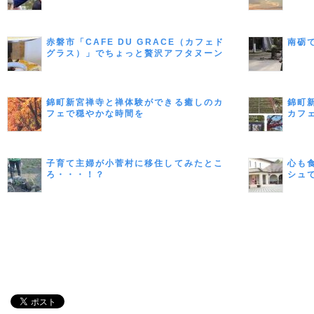
赤磐市「CAFE DU GRACE（カフェド
南砺
グラス）」でちょっと贅沢アフタヌーン
ティー
錦町新宮禅寺と禅体験ができる癒しのカ
錦町
フェで穏やかな時間を
カフ
子育て主婦が小菅村に移住してみたとこ
心も
ろ・・・！？
シュ