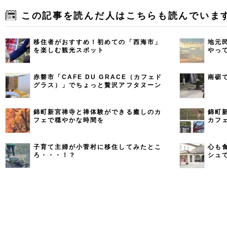
この記事を読んだ人はこちらも読んでいま
移住者がおすすめ！初めての「西海市」
地元
を楽しむ観光スポット
やっ
赤磐市「CAFE DU GRACE（カフェド
南砺
グラス）」でちょっと贅沢アフタヌーン
ティー
錦町新宮禅寺と禅体験ができる癒しのカ
錦町
フェで穏やかな時間を
カフ
子育て主婦が小菅村に移住してみたとこ
心も
ろ・・・！？
シュ