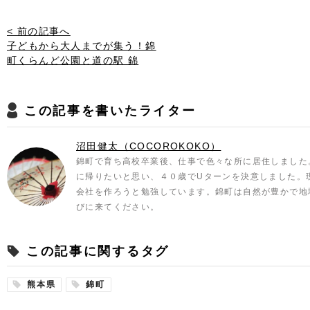
< 前の記事へ
子どもから大人までが集う！錦
町くらんど公園と道の駅 錦
この記事を書いたライター
沼田健太（COCOROKOKO）
錦町で育ち高校卒業後、仕事で色々な所に居住しました
に帰りたいと思い、４０歳でUターンを決意しました。
会社を作ろうと勉強しています。錦町は自然が豊かで地
びに来てください。
この記事に関するタグ
熊本県
錦町