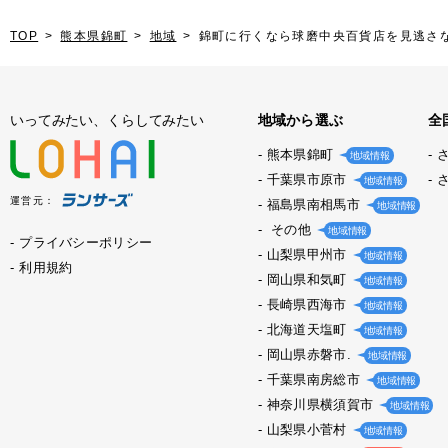
TOP
熊本県錦町
地域
錦町に行くなら球磨中央百貨店を見逃さ
いってみたい、くらしてみたい
地域から選ぶ
全
熊本県錦町
地域情報
千葉県市原市
地域情報
運営元：
福島県南相馬市
地域情報
その他
地域情報
プライバシーポリシー
山梨県甲州市
地域情報
利用規約
岡山県和気町
地域情報
長崎県西海市
地域情報
北海道天塩町
地域情報
岡山県赤磐市.
地域情報
千葉県南房総市
地域情報
神奈川県横須賀市
地域情報
山梨県小菅村
地域情報