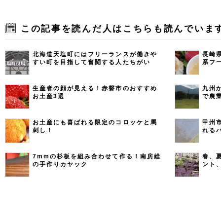
この記事を読んだ人はこちらも読んでいま
北海道天塩町にはフリーランスが働きや
長崎
すい町を目指して奮闘する人たちがい
系フ
る！
生産者の顔が見える！赤磐市のおすすめ
九州
お土産3選
で農
お土産にも喜ばれる限定のコロッケと馬
甲州
刺し！
れる
7mmの杉板を組み合わせて作る！南房総
春、
の手作りカヤック
ント