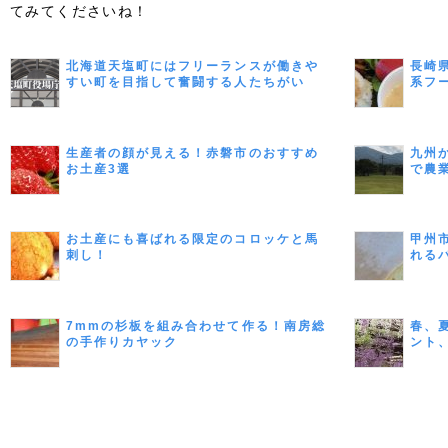
てみてくださいね！
北海道天塩町にはフリーランスが働きや
長崎
すい町を目指して奮闘する人たちがい
系フ
る！
生産者の顔が見える！赤磐市のおすすめ
九州
お土産3選
で農
お土産にも喜ばれる限定のコロッケと馬
甲州
刺し！
れる
7mmの杉板を組み合わせて作る！南房総
春、
の手作りカヤック
ント