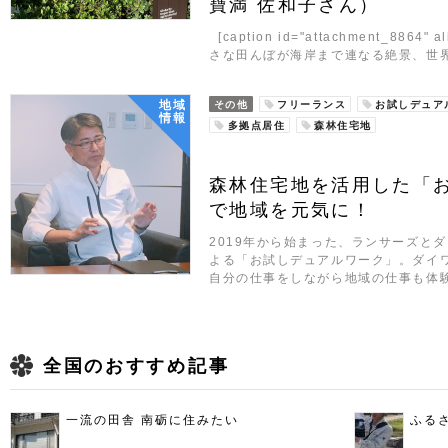
寶満 佐和子さん）
[caption id="attachment_8864" al
さな田んぼが海岸まで連なる絶景、世
地域
その他
フリーランス
お試しデュア
情報
多拠点居住
森林住宅地
森林住宅地を活用した「
で地域を元気に！
2019年から始まった、ランサーズと
よる「お試しデュアルワーク」。ダイ
自分の仕事をしながら地域の仕事も体
全国のおすすめ記事
一流の田舎 南砺に住みたい
ふる