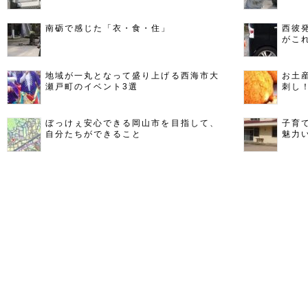
南砺で感じた「衣・食・住」
西彼
がこ
地域が一丸となって盛り上げる西海市大
お土
瀬戸町のイベント3選
刺し
ぼっけぇ安心できる岡山市を目指して、
子育
自分たちができること
魅力