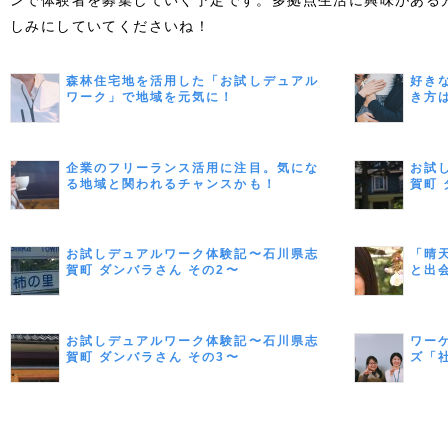
ンで体験者を募集していく予定です。多拠点生活に興味がある
しみにしていてくださいね！
森林住宅地を活用した「お試しデュアル
好き
ワーク」で地域を元気に！
き方
フィ
県流
企業のフリーランス活用に注目。気にな
お試
る地域と関われるチャンスかも！
賀町 
お試しデュアルワーク体験記〜石川県志
「晴
賀町 ダンバラさん その2〜
と出
う 
ー 
お試しデュアルワーク体験記〜石川県志
ワー
賀町 ダンバラさん その3〜
ズ「