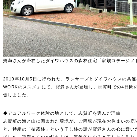
寶満さんが滞在したダイワハウスの森林住宅「家族コテージノ
2019年10月5日に行われた、ランサーズとダイワハウスの共催
WORKのススメ」にて、寶満さんが登壇し、志賀町での4日間
告しました。
◆デュアルワーク体験の地として、志賀町を選んだ理由
志賀町の海と山に囲まれた環境が、ご両親が現在お住まいの鹿
と、特産の「枯露柿」という干し柿の話が寶満さんの心に響い