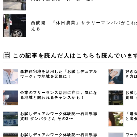
西彼発！『休日農業』サラリーマンパパがこれ
える
この記事を読んだ人はこちらも読んでいま
森林住宅地を活用した「お試しデュアル
好き
ワーク」で地域を元気に！
き方
フィ
県流
企業のフリーランス活用に注目。気にな
お試
る地域と関われるチャンスかも！
賀町 
お試しデュアルワーク体験記〜石川県志
「晴
賀町 ダンバラさん その2〜
と出
う 
ー 
お試しデュアルワーク体験記〜石川県志
ワー