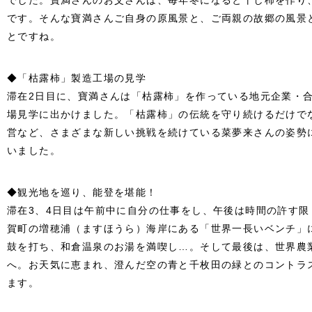
でした。寶満さんのお父さんは、毎年冬になると干し柿を作り
です。そんな寶満さんご自身の原風景と、ご両親の故郷の風景
とですね。
◆「枯露柿」製造工場の見学
滞在2日目に、寶満さんは「枯露柿」を作っている地元企業・
場見学に出かけました。「枯露柿」の伝統を守り続けるだけで
営など、さまざまな新しい挑戦を続けている菜夢来さんの姿勢
いました。
◆観光地を巡り、能登を堪能！
滞在3、4日目は午前中に自分の仕事をし、午後は時間の許す
賀町の増穂浦（ますほうら）海岸にある「世界一長いベンチ」
鼓を打ち、和倉温泉のお湯を満喫し…。そして最後は、世界農
へ。お天気に恵まれ、澄んだ空の青と千枚田の緑とのコントラ
ます。