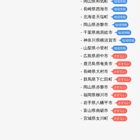
岡山県和気町
地域情報
長崎県西海市
地域情報
北海道天塩町
地域情報
岡山県赤磐市.
地域情報
千葉県南房総市
地域情報
神奈川県横須賀市
地域情報
山梨県小菅村
地域情報
広島県府中市
さすらい
鹿児島県奄美市
さすらい
長崎県大村市
さすらい
群馬県下仁田町
さすらい
岡山県赤磐市
さすらい
福岡県柳川市
さすらい
岩手県八幡平市
さすらい
富山県南砺市
さすらい
宮城県女川町
さすらい