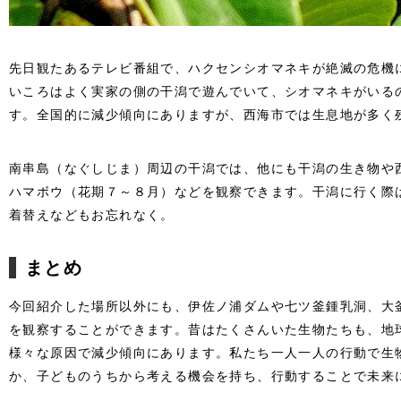
先日観たあるテレビ番組で、ハクセンシオマネキが絶滅の危機
いころはよく実家の側の干潟で遊んでいて、シオマネキがいる
す。全国的に減少傾向にありますが、西海市では生息地が多く
南串島（なぐしじま）周辺の干潟では、他にも干潟の生き物や
ハマボウ（花期７～８月）などを観察できます。干潟に行く際
着替えなどもお忘れなく。
まとめ
今回紹介した場所以外にも、伊佐ノ浦ダムや七ツ釜鍾乳洞、大
を観察することができます。昔はたくさんいた生物たちも、地
様々な原因で減少傾向にあります。私たち一人一人の行動で生
か、子どものうちから考える機会を持ち、行動することで未来