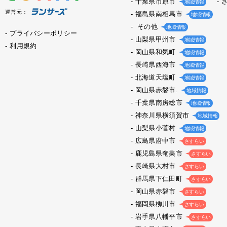
千葉県市原市
地域情報
運営元：
福島県南相馬市
地域情報
その他
地域情報
プライバシーポリシー
山梨県甲州市
地域情報
利用規約
岡山県和気町
地域情報
長崎県西海市
地域情報
北海道天塩町
地域情報
岡山県赤磐市.
地域情報
千葉県南房総市
地域情報
神奈川県横須賀市
地域情報
山梨県小菅村
地域情報
広島県府中市
さすらい
鹿児島県奄美市
さすらい
長崎県大村市
さすらい
群馬県下仁田町
さすらい
岡山県赤磐市
さすらい
福岡県柳川市
さすらい
岩手県八幡平市
さすらい