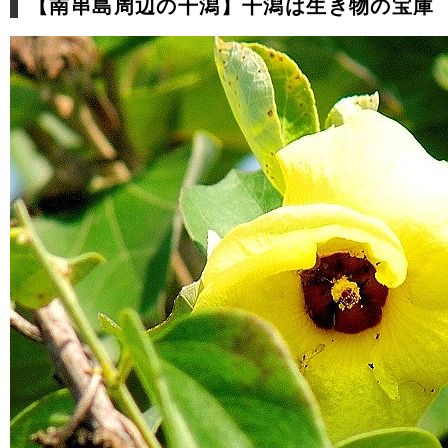
【南串島周辺の干潟】干潟は生き物の宝庫