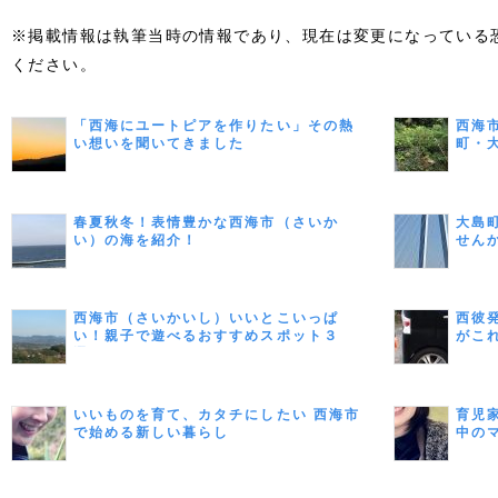
※掲載情報は執筆当時の情報であり、現在は変更になっている
ください。
「西海にユートピアを作りたい」その熱
西海
い想いを聞いてきました
町・
春夏秋冬！表情豊かな西海市（さいか
大島
い）の海を紹介！
せん
西海市（さいかいし）いいとこいっぱ
西彼
い！親子で遊べるおすすめスポット３
がこ
選！
いいものを育て、カタチにしたい 西海市
育児
で始める新しい暮らし
中の