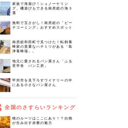
家族で海遊び！シュノーケリン
グ、磯遊びもできる南房総の海３
選
無料で宝さがし！南房総の「ビー
チコーミング」おすすめスポット
南房総和田町で見つけた！転飼養
蜂家の貴重なハチミツがある「島
津養蜂場」。
地元に愛されるパン屋さん「ふる
里学舎 パン工房」
甲州市を見下ろすワイナリーの中
にある小さなパン屋さん
全国のさすらいランキング
桃のルーツはここにあり！？白桃
が生み出す赤磐の魅力