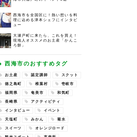
西海市を全国区に！熱い想いを料
理に込める津本シェフにインタビ
ュー
大瀬戸町に来たら、これを買え！
現地人オススメのお土産「かんこ
ろ餅」
西海市のおすすめタグ
お土産
認定講師
スクット
徳之島町
椎葉村
壱岐市
福岡県
奄美市
和気町
長崎県
アクティビティ
インタビュー
イベント
天塩町
みかん
菊水
スイーツ
オレンジロード
観光スポット
直売所