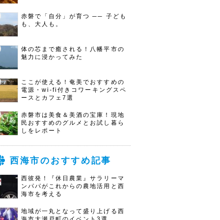
赤磐で「自分」が育つ ── 子ども
も、大人も。
体の芯まで癒される！八幡平市の
魅力に浸かってみた
ここが使える！奄美でおすすめの
電源・wi-fi付きコワーキングスペ
ースとカフェ7選
赤磐市は美食＆美酒の宝庫！現地
民おすすめのグルメとお試し暮ら
しをレポート
西海市のおすすめ記事
西彼発！『休日農業』サラリーマ
ンパパがこれからの農地活用と西
海市を考える
地域が一丸となって盛り上げる西
海市大瀬戸町のイベント3選