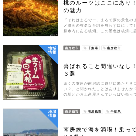
桃のルーツはここにあり
の魅力
『それはまるでー、まるで夢の景色の
メ映画の有名な台詞を思わず口にして
磐市内にある桃畑。この景色は桃畑に
地域
南房総市
千葉県
南房総市
情報
喜ばれること間違いなし
３選
遠くの友達が南房総に遊びに来たとき
い？」と聞かれたことはありませんか
の駅とかお土産屋さんでいっぱい売っ
地域
南房総市
南房総市
千葉県
情報
南房総で海を満喫！乗っ