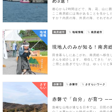
め3選！
都心から2時間ほどで、海、花、山に
ここ南房総には海があることを生かし
すか？内房の海、外房の海、それぞれ
地域
南房総市
地域情報
南房総市
情報
現地人のみが知る！南房
田舎暮らしにあこがれ、南房総へ移住
さんを紹介します。 移住してきた「が
ご用とお急ぎでない方は、ゆっくりと
さす
赤磐市
赤磐市
さすらいワーク
らい
赤磐で「自分」が育つ ─
急峻な山地が連なる日本では、日照の
山こそ豊かだった時代が長い。中腹の