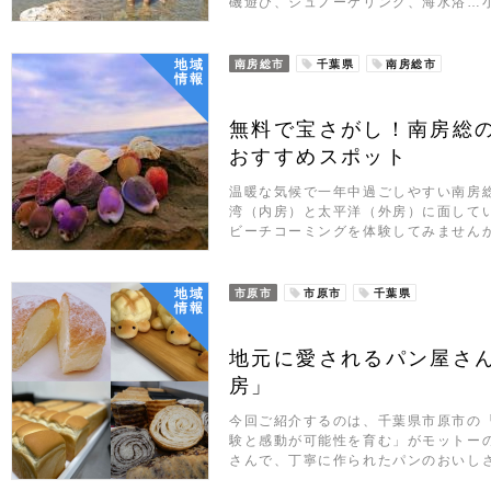
磯遊び、シュノーケリング、海水浴…
地域
南房総市
千葉県
南房総市
情報
無料で宝さがし！南房総
おすすめスポット
温暖な気候で一年中過ごしやすい南房
湾（内房）と太平洋（外房）に面して
ビーチコーミングを体験してみませんか
地域
市原市
市原市
千葉県
情報
地元に愛されるパン屋さ
房」
今回ご紹介するのは、千葉県市原市の
験と感動が可能性を育む」がモットー
さんで、丁寧に作られたパンのおいしさ