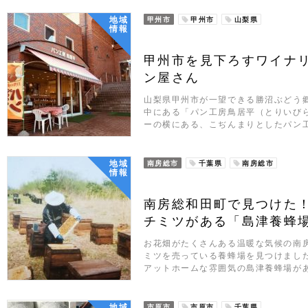
地域
甲州市
甲州市
山梨県
情報
甲州市を見下ろすワイナ
ン屋さん
山梨県甲州市が一望できる勝沼ぶどう郷
中にある「パン工房鳥居平（とりいび
ーの横にある、こぢんまりとしたパン
地域
南房総市
千葉県
南房総市
情報
南房総和田町で見つけた
チミツがある「島津養蜂
お花畑がたくさんある温暖な気候の南
ミツを売っている養蜂場を見つけまし
アットホームな雰囲気の島津養蜂場があ
地域
市原市
市原市
千葉県