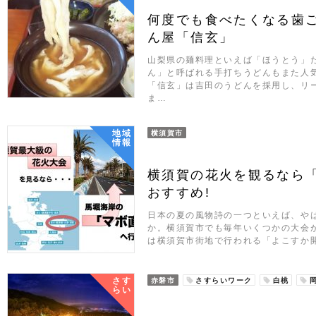
何度でも食べたくなる歯
ん屋「信玄」
山梨県の麺料理といえば「ほうとう」
ん」と呼ばれる手打ちうどんもまた人
「信玄」は吉田のうどんを採用し、リ
ま…
地域
横須賀市
情報
横須賀の花火を観るなら
おすすめ!
日本の夏の風物詩の一つといえば、や
か。横須賀市でも毎年いくつかの大会
は横須賀市街地で行われる「よこすか
さす
赤磐市
さすらいワーク
白桃
らい