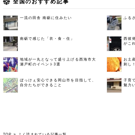
全国のおすすめ記事
一流の田舎 南砺に住みたい
ふる
南砺で感じた「衣・食・住」
西彼
がこ
地域が一丸となって盛り上げる西海市大
お土
瀬戸町のイベント3選
刺し
ぼっけぇ安心できる岡山市を目指して、
子育
自分たちができること
魅力
TOP
よく読まれている記事一覧