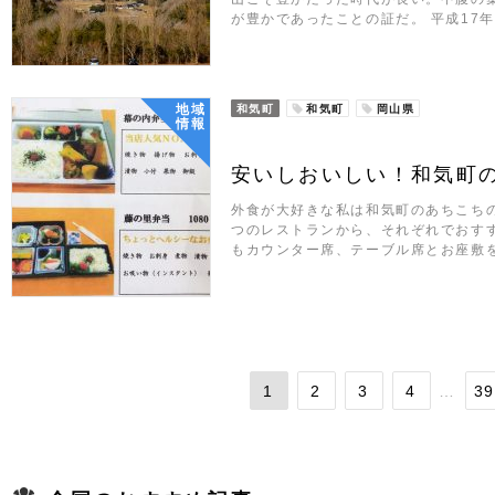
が豊かであったことの証だ。 平成17
地域
和気町
和気町
岡山県
情報
安いしおいしい！和気町
外食が大好きな私は和気町のあちこち
つのレストランから、それぞれでおす
もカウンター席、テーブル席とお座敷
1
2
3
4
…
39