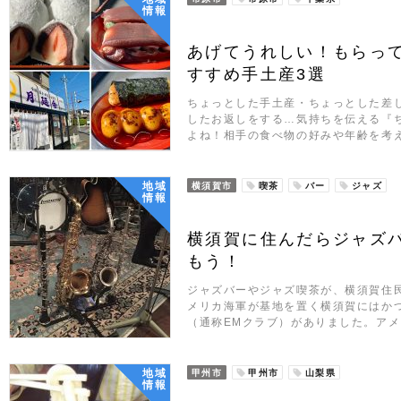
情報
あげてうれしい！もらっ
すすめ手土産3選
ちょっとした手土産・ちょっとした差
したお返しをする…気持ちを伝える『
よね！相手の食べ物の好みや年齢を考
地域
横須賀市
喫茶
バー
ジャズ
情報
横須賀に住んだらジャズ
もう！
ジャズバーやジャズ喫茶が、横須賀住
メリカ海軍が基地を置く横須賀にはか
（通称EMクラブ）がありました。ア
地域
甲州市
甲州市
山梨県
情報