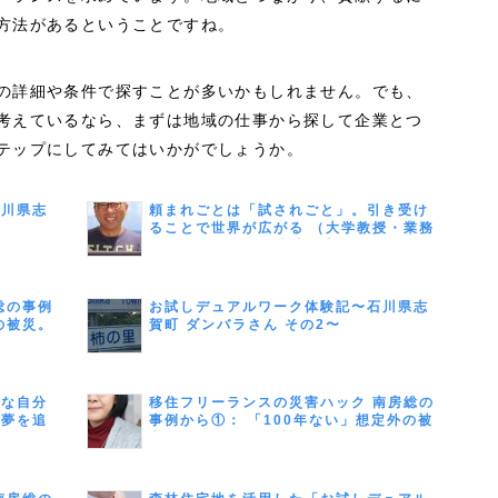
方法があるということですね。
の詳細や条件で探すことが多いかもしれません。でも、
考えているなら、まずは地域の仕事から探して企業とつ
テップにしてみてはいかがでしょうか。
石川県志
頼まれごとは「試されごと」。引き受け
ることで世界が広がる （大学教授・業務
コンサルタント／勝 眞一郎さん）
総の事例
お試しデュアルワーク体験記〜石川県志
の被災。
賀町 ダンバラさん その2〜
環」主宰
たな自分
移住フリーランスの災害ハック 南房総の
び夢を追
事例から①： 「100年ない」想定外の被
ライタ
害 ライフラインが断たれた日々 ＜フリ
総市）
ーランス座談会 前編＞