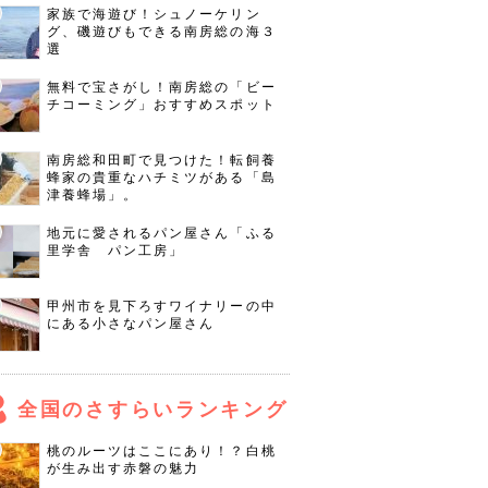
家族で海遊び！シュノーケリン
グ、磯遊びもできる南房総の海３
選
無料で宝さがし！南房総の「ビー
チコーミング」おすすめスポット
南房総和田町で見つけた！転飼養
蜂家の貴重なハチミツがある「島
津養蜂場」。
地元に愛されるパン屋さん「ふる
里学舎 パン工房」
甲州市を見下ろすワイナリーの中
にある小さなパン屋さん
全国のさすらいランキング
桃のルーツはここにあり！？白桃
が生み出す赤磐の魅力