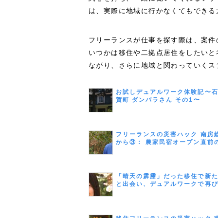
は、実際に地域に行かなくてもできる
フリーランスが仕事を探す際は、案件
いつかは移住や二拠点居住をしたいと
ながり、さらに地域と関わっていくス
お試しデュアルワーク体験記〜
賀町 ダンバラさん その1〜
フリーランスの災害ハック 南房
から③： 農家民宿オープン直前
すべてを糧に再び前へ （「土の
／土屋 裕明さん）
「晴天の霹靂」だった移住で新
と出会い、デュアルワークで再
う （スイーツコンサルタント・
ー 赤川 美幸さん／千葉県南房