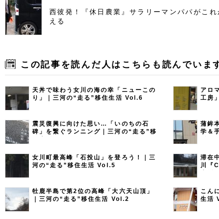
西彼発！『休日農業』サラリーマンパパがこれ
える
この記事を読んだ人はこちらも読んでいま
天丼で味わう女川の海の幸「ニューこの
アロ
り」｜三河の“走る”移住生活 Vol.6
工房
Vol.8
震災復興に向けた思い…「いのちの石
蒲鉾
碑」を繋ぐランニング｜三河の“走る”移
学＆
住生活 Vol.9（最終回）
活 Vo
女川町最高峰「石投山」を登ろう！｜三
滞在
河の“走る”移住生活 Vol.5
川『C
生活 V
牡鹿半島で第2位の高峰「大六天山頂」
こん
｜三河の“走る”移住生活 Vol.2
生活 V