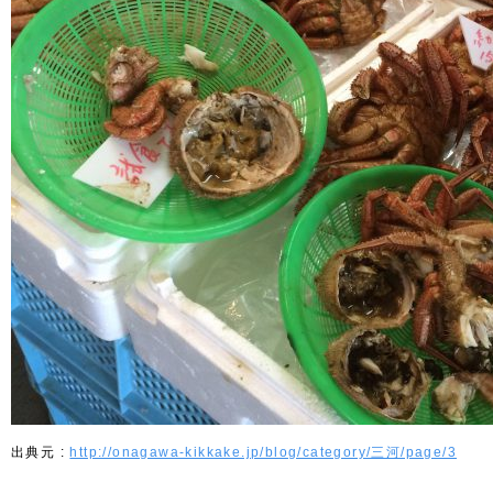
http://onagawa-kikkake.jp/blog/category/三河/page/3