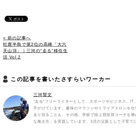
< 前の記事へ
牡鹿半島で第2位の高峰「大六
天山頂」｜三河の“走る”移住生
活 Vol.2
この記事を書いたさすらいワーカー
三河賢文
“走る”フリーライターとして、スポーツやビジネス、I
手がけています。趣味のマラソンやトライアスロンを仕
走り回ることも。その他、学校で陸上競技部コーチを務
な働き方」を実践しています。3児の父親として子育て