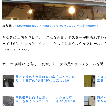
http://onagawa-kikkake.jp/blog/category/三河/page/3
ちなみに店内を見渡すと、こんな面白いポスターが貼られてい
ーですが、ちょっと「クスッ」としてしまうようなフレーズ。
でみてください。
女川の“美味い”が詰まった女川丼。大満足のランチタイムを過
天丼で味わう女川の海の幸「ニューこの
アロ
り」｜三河の“走る”移住生活 Vol.6
工房
Vol.8
震災復興に向けた思い…「いのちの石
蒲鉾
碑」を繋ぐランニング｜三河の“走る”移
学＆
住生活 Vol.9（最終回）
活 Vo