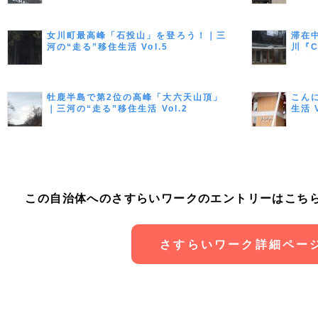
女川町最高峰「石投山」を登ろう！｜三
滞在
河の“走る”移住生活 Vol.5
川『C
生活 V
牡鹿半島で第2位の高峰「大六天山頂」
こん
｜三河の“走る”移住生活 Vol.2
生活 V
この自治体へのさすらいワークのエントリーはこち
さすらいワーク詳細ペー