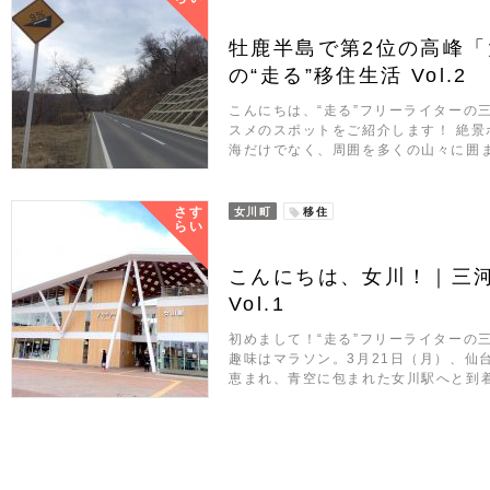
牡鹿半島で第2位の高峰
の“走る”移住生活 Vol.2
こんにちは、“走る”フリーライターの
スメのスポットをご紹介します！ 絶景
海だけでなく、周囲を多くの山々に囲
さす
女川町
移住
らい
こんにちは、女川！｜三河
Vol.1
初めまして！“走る”フリーライターの
趣味はマラソン。3月21日（月）、仙
恵まれ、青空に包まれた女川駅へと到