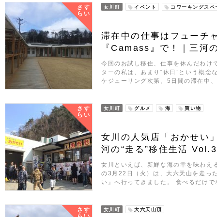
さす
女川町
イベント
コワーキングスペ
らい
滞在中の仕事はフューチ
『Camass』で！｜三河の“
今回のお試し移住、仕事を休んだわけ
ターの私は、あまり“休日”という概念
ケジューリング次第。5日間の滞在中
さす
女川町
グルメ
海
買い物
らい
女川の人気店「おかせい
河の“走る”移住生活 Vol.
女川といえば、新鮮な海の幸を味わえる
の3月22日（火）は、大六天山を走っ
い』へ行ってきました。 食べるだけで
さす
女川町
大六天山頂
らい