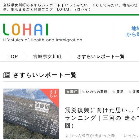
宮城県女川町のさすらいレポート | いってみたい、くらしてみたい、地域の仕
事、生活まるごと発信ブログ「LOHAI」（ロハイ）
地
から
TOP
宮城県女川町
さすらいレポート一覧
さすらいレポート一覧
さす
女川町
いのちの石碑
震災
復
らい
震災復興に向けた思い…
ランニング｜三河の“走る”移
回）
女川への滞在が決まった際、「いった