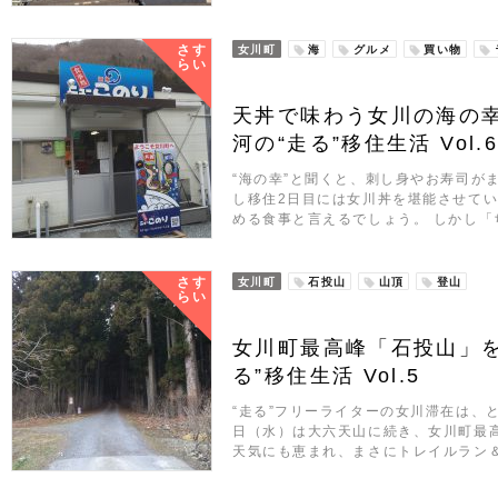
さす
女川町
海
グルメ
買い物
らい
天丼で味わう女川の海の
河の“走る”移住生活 Vol.
“海の幸”と聞くと、刺し身やお寿司が
し移住2日目には女川丼を堪能させて
める食事と言えるでしょう。 しかし「
さす
女川町
石投山
山頂
登山
らい
女川町最高峰「石投山」を
る”移住生活 Vol.5
“走る”フリーライターの女川滞在は、
日（水）は大六天山に続き、女川町最
天気にも恵まれ、まさにトレイルラン