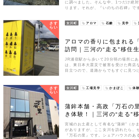
に調べました。そんな中、1つだけ絶
ります。それが、『いのちの石碑』です
さす
女川町
アロマ
石鹸
見学
らい
アロマの香りに包まれる
訪問｜三河の“走る”移住生活
JR浦宿駅から歩いて20分弱の場所に
は、東日本大震災で被害を受けた商店
目立つので、道路からでもすぐに見つ
さす
女川町
工場見学
かまぼこ
体
らい
蒲鉾本舗・高政「万石の
き体験！｜三河の“走る”移住
宮城のお土産として有名な“蒲鉾”（か
がありますが、ここ女川を訪れたら、
『万石の里』です。シェアハウスのあ