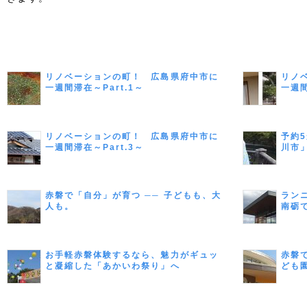
リノベーションの町！ 広島県府中市に
リノ
一週間滞在～Part.1～
一週間
リノベーションの町！ 広島県府中市に
予約
一週間滞在～Part.3～
川市
1～
赤磐で「自分」が育つ ── 子どもも、大
ラン
人も。
南砺
お手軽赤磐体験するなら、魅力がギュッ
赤磐
と凝縮した「あかいわ祭り」へ
ども