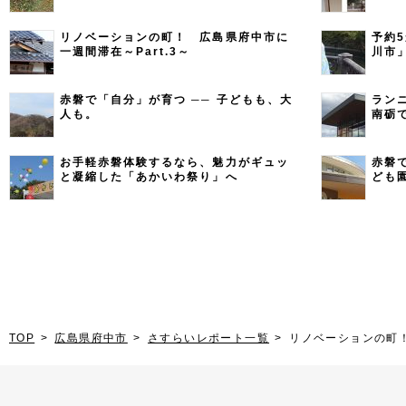
リノベーションの町！ 広島県府中市に
予約
一週間滞在～Part.3～
川市
1～
赤磐で「自分」が育つ ── 子どもも、大
ラン
人も。
南砺
お手軽赤磐体験するなら、魅力がギュッ
赤磐
と凝縮した「あかいわ祭り」へ
ども
TOP
広島県府中市
さすらいレポート一覧
リノベーションの町！