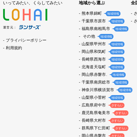
いってみたい、くらしてみたい
地域から選ぶ
全
熊本県錦町
地域情報
千葉県市原市
地域情報
運営元：
福島県南相馬市
地域情報
その他
地域情報
プライバシーポリシー
山梨県甲州市
地域情報
利用規約
岡山県和気町
地域情報
長崎県西海市
地域情報
北海道天塩町
地域情報
岡山県赤磐市.
地域情報
千葉県南房総市
地域情報
神奈川県横須賀市
地域情報
山梨県小菅村
地域情報
広島県府中市
さすらい
鹿児島県奄美市
さすらい
長崎県大村市
さすらい
群馬県下仁田町
さすらい
岡山県赤磐市
さすらい