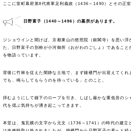
ここに室町幕府第8代将軍足利義政（1436～1490）とその正
日野富子（1440～1496）の墓所があります。
ジショウインと聞けば、京都東山の慈照院（銀閣寺）を思い浮
た、日野富子の別称が小河御所（おがわのごしょ）であること
を物語っています。
背後に竹林を従えた閑静な土地で、まず鐘楼門が出迎えてくれ
でも、鳴らしてもらうのを待っている」とのこと。
拝むようにして鐘下のロープを引き、しばし厳かな重低音のシ
代を偲ぶ気持ちが湧き起こってきます。
本堂は、鬼瓦横の文字から元文（1736～1741）の時代の建
は改修時取り外されましたが、鐘楼門から日野冨子の墓へと続