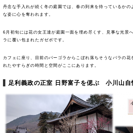
丹念な手入れが続く冬の庭園では、春の到来を待っているかの
な姿に心を奪われます。
6月初旬には花の女王達が庭園一面を埋め尽くす、見事な光景
ラに覆い包まれたガゼボです。
カフェに座り、目前のパーゴラからこぼれ落ちそうなバラの花
れたやすらぎの時間と空間がここにあります。
足利義政の正室 日野富子を偲ぶ 小川山自