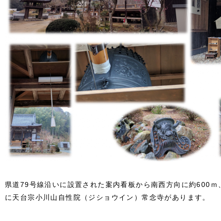
県道79号線沿いに設置された案内看板から南西方向に約600
に天台宗小川山自性院（ジショウイン）常念寺があります。