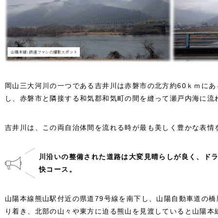
岡山三大河川の一つである吉井川は赤磐市の北方約60ｋｍに
し、赤磐市と隣接する和気郡和気町の間を縫って瀬戸内海に流
吉井川は、この両自治体間を流れる時が最も美しく豊かな表情
川沿いの整備された道路は大変見晴らしが良く、ド
快コース。
山陽本線熊山駅付近の県道79号線を南下し、山陽自動車道の
り着き、北部の山々や東方に迫る熊山を見渡していると山陽本