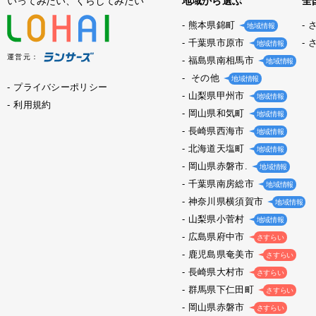
いってみたい、くらしてみたい
地域から選ぶ
全
熊本県錦町
地域情報
千葉県市原市
地域情報
運営元：
福島県南相馬市
地域情報
その他
地域情報
プライバシーポリシー
山梨県甲州市
地域情報
利用規約
岡山県和気町
地域情報
長崎県西海市
地域情報
北海道天塩町
地域情報
岡山県赤磐市.
地域情報
千葉県南房総市
地域情報
神奈川県横須賀市
地域情報
山梨県小菅村
地域情報
広島県府中市
さすらい
鹿児島県奄美市
さすらい
長崎県大村市
さすらい
群馬県下仁田町
さすらい
岡山県赤磐市
さすらい