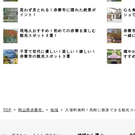
思わず見とれる！赤磐市に隠れた絶景ポ
心も
イント！
シュ
現地人おすすめ！初めての赤磐を楽しむ
赤磐
観光スポット３選！
一緒
子育て世代に優しい！楽しい！嬉しい！
穏や
赤磐市の観光スポット３選
すす
TOP
岡山県赤磐市.
地域
入場料無料！気軽に散策できる観光ス