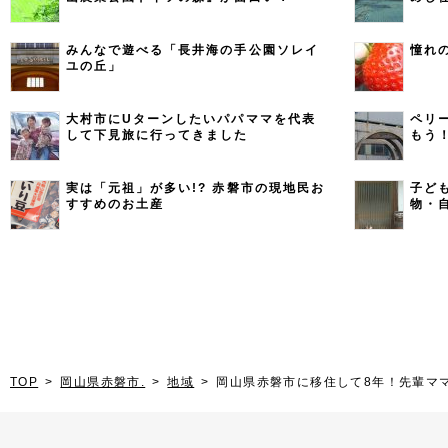
みんなで遊べる「長井海の手公園ソレイ
憧れ
ユの丘」
大村市にUターンしたいパパママを代表
ペリ
して下見旅に行ってきました
もう
実は「元祖」が多い!? 赤磐市の現地民お
子ど
すすめのお土産
物・
TOP
岡山県赤磐市.
地域
岡山県赤磐市に移住して8年！先輩マ