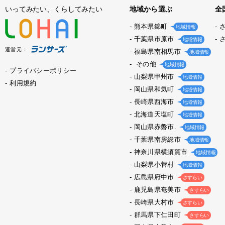
いってみたい、くらしてみたい
地域から選ぶ
全
熊本県錦町
地域情報
千葉県市原市
地域情報
運営元：
福島県南相馬市
地域情報
その他
地域情報
プライバシーポリシー
山梨県甲州市
地域情報
利用規約
岡山県和気町
地域情報
長崎県西海市
地域情報
北海道天塩町
地域情報
岡山県赤磐市.
地域情報
千葉県南房総市
地域情報
神奈川県横須賀市
地域情報
山梨県小菅村
地域情報
広島県府中市
さすらい
鹿児島県奄美市
さすらい
長崎県大村市
さすらい
群馬県下仁田町
さすらい