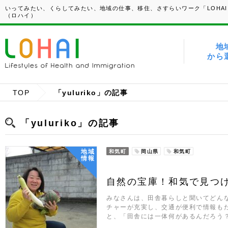
いってみたい、くらしてみたい、地域の仕事、移住、さすらいワーク「LOHAI
（ロハイ）
地
から
TOP
「yuluriko」の記事
「yuluriko」の記事
地域
和気町
岡山県
和気町
情報
自然の宝庫！和気で見つ
みなさんは、田舎暮らしと聞いてどん
チャーが充実し、交通が便利で情報も
と、「田舎には一体何があるんだろう