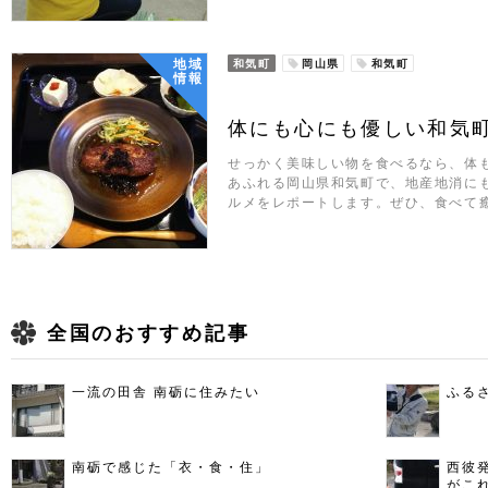
地域
和気町
岡山県
和気町
情報
体にも心にも優しい和気
せっかく美味しい物を食べるなら、体
あふれる岡山県和気町で、地産地消に
ルメをレポートします。ぜひ、食べて
全国のおすすめ記事
一流の田舎 南砺に住みたい
ふる
南砺で感じた「衣・食・住」
西彼
がこ