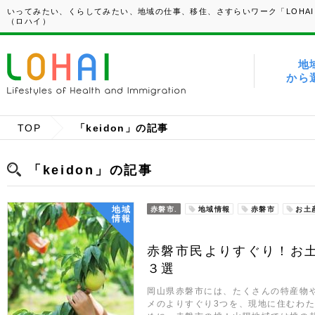
いってみたい、くらしてみたい、地域の仕事、移住、さすらいワーク「LOHAI
（ロハイ）
地
から
TOP
「keidon」の記事
「keidon」の記事
地域
赤磐市.
地域情報
赤磐市
お土
情報
赤磐市民よりすぐり！お
３選
岡山県赤磐市には、たくさんの特産物
メのよりすぐり3つを、現地に住むわた