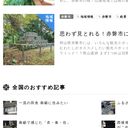
めに、赤磐市の桃！山陽地域では桃の栽
地域
赤磐市.
地域情報
赤磐市
絶景
情報
思わず見とれる！赤磐市
岡山県赤磐市には、いろんな観光スポ
むわたしがオススメしたい観光スポッ
ラミッド！？熊山遺跡 まず1つめは旧
全国のおすすめ記事
一流の田舎 南砺に住みたい
ふる
南砺で感じた「衣・食・住」
西彼
がこ