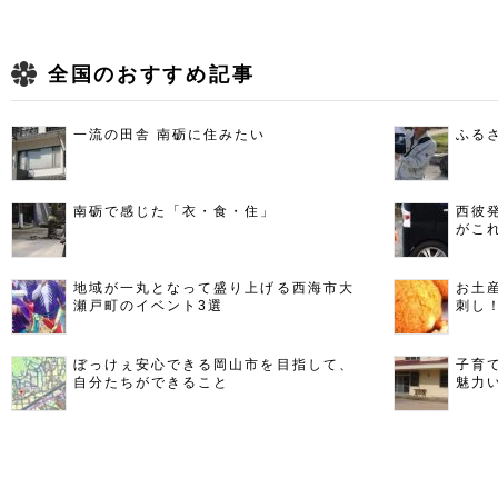
全国のおすすめ記事
一流の田舎 南砺に住みたい
ふる
南砺で感じた「衣・食・住」
西彼
がこ
地域が一丸となって盛り上げる西海市大
お土
瀬戸町のイベント3選
刺し
ぼっけぇ安心できる岡山市を目指して、
子育
自分たちができること
魅力