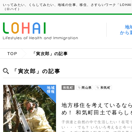
いってみたい、くらしてみたい、地域の仕事、移住、さすらいワーク「LOHAI
（ロハイ）
地
から
TOP
「寅次郎」の記事
「寅次郎」の記事
地域
和気町
岡山県
和気町
情報
地方移住を考えているな
め！ 和気町田土で暮らし
子供達と自然の中で生活したい！在宅
い・・・でも？ いろいろ考えると今