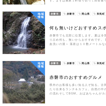
す。まずは農家１軒借り切って田舎暮
地域
赤磐市.
赤磐市
岡山県
和気町
情報
何も無いけどおすすめス
赤磐市でも北部に位置します。夏は冷
り占め何も。無いからおすすめです。 
血洗いの瀧＞ 落差は１０数メートルな
地域
赤磐市.
赤磐市
岡山県
和気町
情報
赤磐市のおすすめグルメ
県外のお客様も多い知る人ぞ知る。古
たり出来るランチ＆カフェ。自然の中
の流れそしてBGM。おばあちゃんがカ