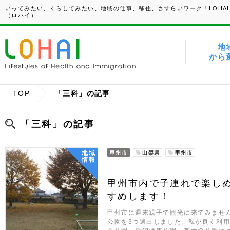
いってみたい、くらしてみたい、地域の仕事、移住、さすらいワーク「LOHAI
（ロハイ）
地
から
TOP
「三科」の記事
「三科」の記事
地域
甲州市
山梨県
甲州市
情報
甲州市内で子連れで楽し
すめします！
甲州市に週末親子で観光に来てみませ
公園を3つ選出しました。私が良く利用