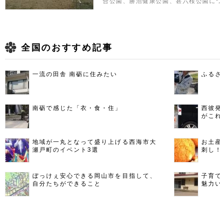
合公園、勝沼健康公園、甚六桜公園に
全国のおすすめ記事
一流の田舎 南砺に住みたい
ふる
南砺で感じた「衣・食・住」
西彼
がこ
地域が一丸となって盛り上げる西海市大
お土
瀬戸町のイベント3選
刺し
ぼっけぇ安心できる岡山市を目指して、
子育
自分たちができること
魅力