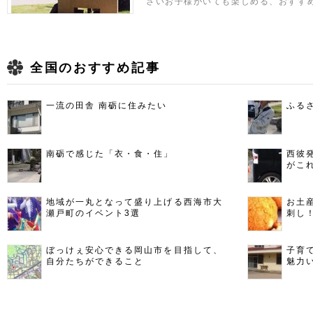
さいお子様がいても楽しめる、おすす
全国のおすすめ記事
一流の田舎 南砺に住みたい
ふる
南砺で感じた「衣・食・住」
西彼
がこ
地域が一丸となって盛り上げる西海市大
お土
瀬戸町のイベント3選
刺し
ぼっけぇ安心できる岡山市を目指して、
子育
自分たちができること
魅力