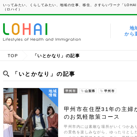
いってみたい、くらしてみたい、地域の仕事、移住、さすらいワーク「LOHAI
（ロハイ）
地
から
TOP
「いとかなり」の記事
「いとかなり」の記事
地域
甲州市
山梨県
甲州市
情報
甲州市在住歴31年の主婦
のお気軽散策コース
甲州市内には素敵な場所がいくつかあ
の景色を楽しみながら、ゆったりとし