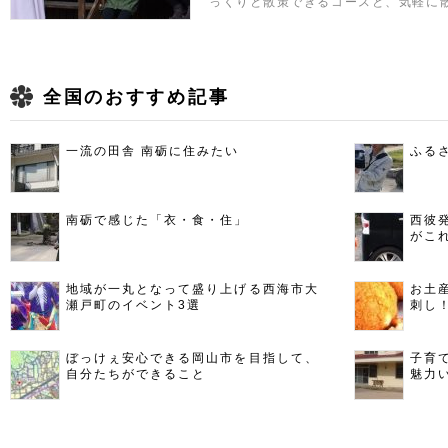
っくりと散策できるコースと、気軽に
全国のおすすめ記事
一流の田舎 南砺に住みたい
ふる
南砺で感じた「衣・食・住」
西彼
がこ
地域が一丸となって盛り上げる西海市大
お土
瀬戸町のイベント3選
刺し
ぼっけぇ安心できる岡山市を目指して、
子育
自分たちができること
魅力