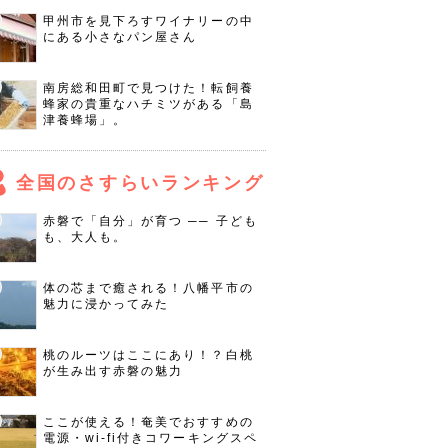
甲州市を見下ろすワイナリーの中
にある小さなパン屋さん
南房総和田町で見つけた！転飼養
蜂家の貴重なハチミツがある「島
津養蜂場」。
全国のさすらいランキング
赤磐で「自分」が育つ ── 子ども
も、大人も。
体の芯まで癒される！八幡平市の
魅力に浸かってみた
桃のルーツはここにあり！？白桃
が生み出す赤磐の魅力
ここが使える！奄美でおすすめの
電源・wi-fi付きコワーキングスペ