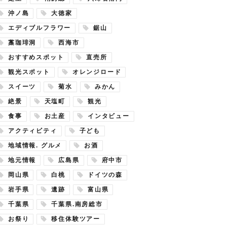
沖ノ島
大徳家
エディブルフラワー
鋸山
藁珈琲洞
西海市
おすすめスポット
直売所
観光スポット
オレンジロード
スイーツ
菊水
みかん
絶景
天塩町
観光
食事
お土産
インタビュー
アクティビティ
子ども
地域情報. グルメ
お酒
地元情報
広島県
府中市
岡山県
白桃
ドイツの森
岩手県
遺跡
富山県
千葉県
千葉県.南房総市
お祭り
移住体験ツアー