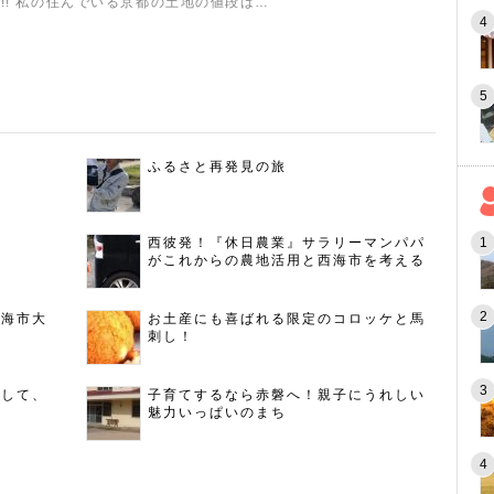
!! 私の住んでいる京都の土地の値段は…
ふるさと再発見の旅
西彼発！『休日農業』サラリーマンパパ
がこれからの農地活用と西海市を考える
西海市大
お土産にも喜ばれる限定のコロッケと馬
刺し！
指して、
子育てするなら赤磐へ！親子にうれしい
魅力いっぱいのまち