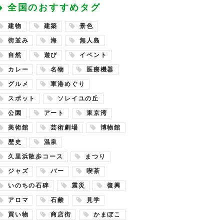
全国のおすすめタグ
建物
建築
景色
街並み
海
無人島
自然
遊び
イベント
カレー
名物
医療機器
グルメ
軍港めぐり
スポット
ソレイユの丘
公園
アート
東京湾
美術館
芸術劇場
博物館
歴史
温泉
久里浜散歩コース
まつり
ジャズ
バー
喫茶
いのちの石碑
震災
復興
アロマ
石鹸
見学
買い物
商店街
かまぼこ