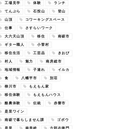
工場見学
体験
ランチ
てんぷら
石投山
登山
山頂
コワーキングスペース
仕事
さすらいワーク
大六天山頂
移住
南砺市
ギター職人
小菅村
移住生活
工芸品
きおび
村人
魅力
南房総市
地域情報
子連れ
イルカ
食
八幡平市
別荘
柳川市
もえもん家
移住体験
もえもんハウス
酪農体験
伝統
赤磐市
是里ワイン
南砺で暮らしません課
ゴボウ
是里
南房総
六郎右衛門