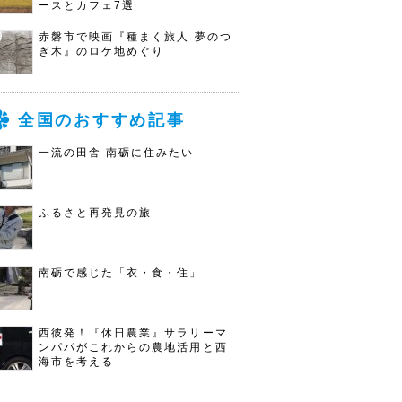
ースとカフェ7選
赤磐市で映画『種まく旅人 夢のつ
ぎ木』のロケ地めぐり
全国のおすすめ記事
一流の田舎 南砺に住みたい
ふるさと再発見の旅
南砺で感じた「衣・食・住」
西彼発！『休日農業』サラリーマ
ンパパがこれからの農地活用と西
海市を考える