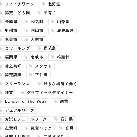
ソノトチワーク
北海道
認定こども園
子育て
長崎県
和気町
山梨県
甲州市
岡山市
鹿児島県
奄美市
大村市
コワーキング
鹿児島
福岡県
壱岐市
椎葉村
徳之島町
スクット
認定講師
下仁田
フリーランス
好きな場所で働く
独立
グラフィックデザイナー
Lancer of the Year
副業
デュアルワーク
お試しデュアルワーク
石川県
志賀町
災害ハック
台風
外部人材活用
二拠点居住