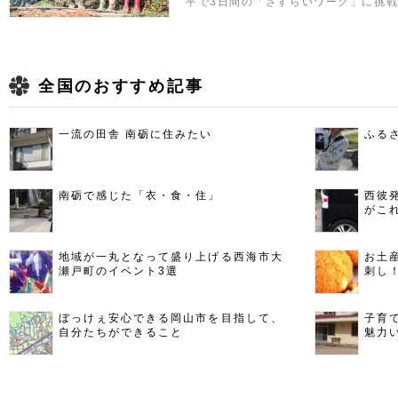
平で3日間の「さすらいワーク」に挑
全国のおすすめ記事
一流の田舎 南砺に住みたい
ふる
南砺で感じた「衣・食・住」
西彼
がこ
地域が一丸となって盛り上げる西海市大
お土
瀬戸町のイベント3選
刺し
ぼっけぇ安心できる岡山市を目指して、
子育
自分たちができること
魅力