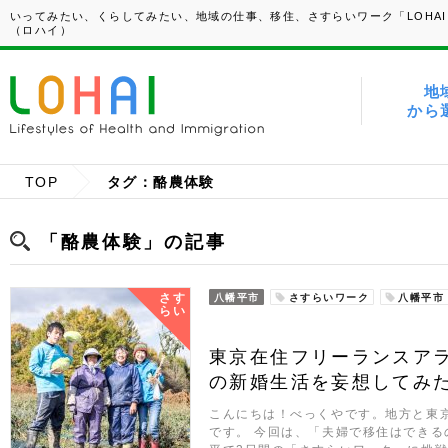
いってみたい、くらしてみたい、地域の仕事、移住、さすらいワーク「LOHAI
（ロハイ）
地
から
TOP
タグ：酪農体験
「酪農体験」の記事
さす
八幡平市
さすらいワーク
八幡平市
らい
東京在住フリーランスア
の新婚生活を妄想してみ
こんにちは！べっくやです。地方と東
です。 今回は、「夫婦で移住はでき