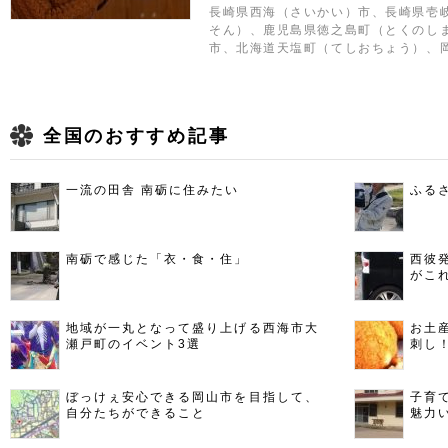
長崎県西海（さいかい）市、長崎県壱
そん）、鹿児島県徳之島町（とくのし
市、北海道天塩町（てしおちょう）、
全国のおすすめ記事
一流の田舎 南砺に住みたい
ふる
南砺で感じた「衣・食・住」
西彼
がこ
地域が一丸となって盛り上げる西海市大
お土
瀬戸町のイベント3選
刺し
ぼっけぇ安心できる岡山市を目指して、
子育
自分たちができること
魅力