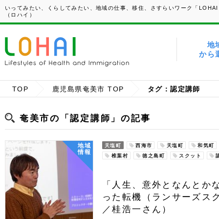
いってみたい、くらしてみたい、地域の仕事、移住、さすらいワーク「LOHAI
（ロハイ）
地
から
TOP
鹿児島県奄美市 TOP
タグ：認定講師
奄美市の「認定講師」の記事
地域
天塩町
西海市
天塩町
和気町
情報
椎葉村
徳之島町
スクット
「人生、意外となんとか
った転機（ランサーズス
／桂浩一さん）