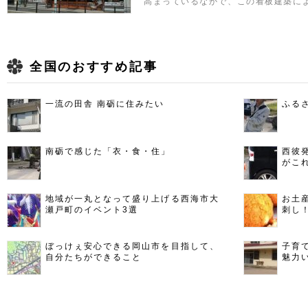
高まっているなかで、この看板建築に
全国のおすすめ記事
一流の田舎 南砺に住みたい
ふる
南砺で感じた「衣・食・住」
西彼
がこ
地域が一丸となって盛り上げる西海市大
お土
瀬戸町のイベント3選
刺し
ぼっけぇ安心できる岡山市を目指して、
子育
自分たちができること
魅力