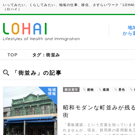
いってみたい、くらしてみたい、地域の仕事、移住、さすらいワーク「LOHAI
（ロハイ）
地
から
TOP
タグ：街並み
「街並み」の記事
地域
横須賀市
建物
建築
景色
情報
昭和モダンな町並みが残
街
「看板建築」という言葉を知っていま
れませんが、現在、群馬県の富岡製糸