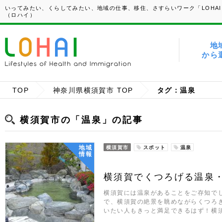
いってみたい、くらしてみたい、地域の仕事、移住、さすらいワーク「LOHAI
（ロハイ）
地
から
TOP
神奈川県横須賀市 TOP
タグ：温泉
横須賀市の「温泉」の記事
地域
横須賀市
スポット
温泉
情報
横須賀でくつろげる温泉
横須賀には温泉があることをご存知で
で、横須賀の絶景を眺めながらくつろ
いたい人もきっと満足できるはず！横