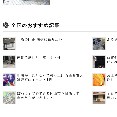
全国のおすすめ記事
一流の田舎 南砺に住みたい
ふる
南砺で感じた「衣・食・住」
西彼
がこ
地域が一丸となって盛り上げる西海市大
お土
瀬戸町のイベント3選
刺し
ぼっけぇ安心できる岡山市を目指して、
子育
自分たちができること
魅力