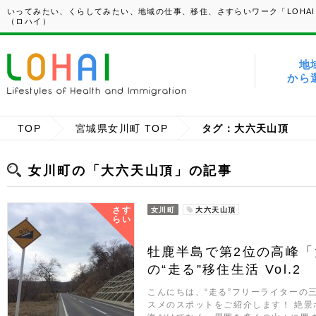
いってみたい、くらしてみたい、地域の仕事、移住、さすらいワーク「LOHAI
（ロハイ）
地
から
TOP
宮城県女川町 TOP
タグ：大六天山頂
女川町の「大六天山頂」の記事
さす
女川町
大六天山頂
らい
牡鹿半島で第2位の高峰
の“走る”移住生活 Vol.2
こんにちは、“走る”フリーライターの
スメのスポットをご紹介します！ 絶景