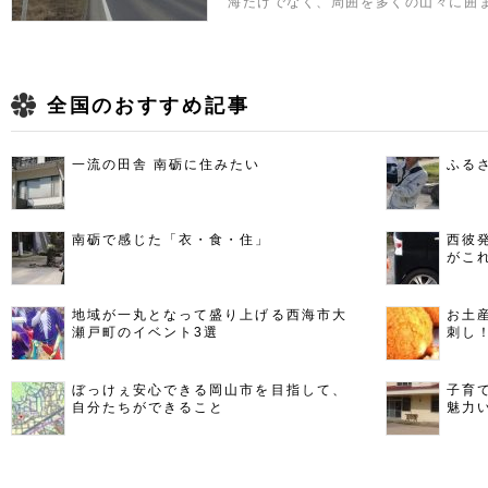
海だけでなく、周囲を多くの山々に囲
全国のおすすめ記事
一流の田舎 南砺に住みたい
ふる
南砺で感じた「衣・食・住」
西彼
がこ
地域が一丸となって盛り上げる西海市大
お土
瀬戸町のイベント3選
刺し
ぼっけぇ安心できる岡山市を目指して、
子育
自分たちができること
魅力