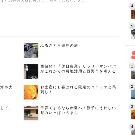
スなどの外部人材に外注し、担ってもらうこと…
ふるさと再発見の旅
西彼発！『休日農業』サラリーマンパパ
がこれからの農地活用と西海市を考える
西海市大
お土産にも喜ばれる限定のコロッケと馬
刺し！
指して、
子育てするなら赤磐へ！親子にうれしい
魅力いっぱいのまち