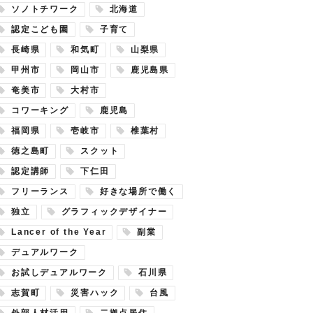
ソノトチワーク
北海道
認定こども園
子育て
長崎県
和気町
山梨県
甲州市
岡山市
鹿児島県
奄美市
大村市
コワーキング
鹿児島
福岡県
壱岐市
椎葉村
徳之島町
スクット
認定講師
下仁田
フリーランス
好きな場所で働く
独立
グラフィックデザイナー
Lancer of the Year
副業
デュアルワーク
お試しデュアルワーク
石川県
志賀町
災害ハック
台風
外部人材活用
二拠点居住