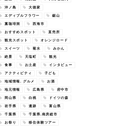
沖ノ島
大徳家
エディブルフラワー
鋸山
藁珈琲洞
西海市
おすすめスポット
直売所
観光スポット
オレンジロード
スイーツ
菊水
みかん
絶景
天塩町
観光
食事
お土産
インタビュー
アクティビティ
子ども
地域情報. グルメ
お酒
地元情報
広島県
府中市
岡山県
白桃
ドイツの森
岩手県
遺跡
富山県
千葉県
千葉県.南房総市
お祭り
移住体験ツアー