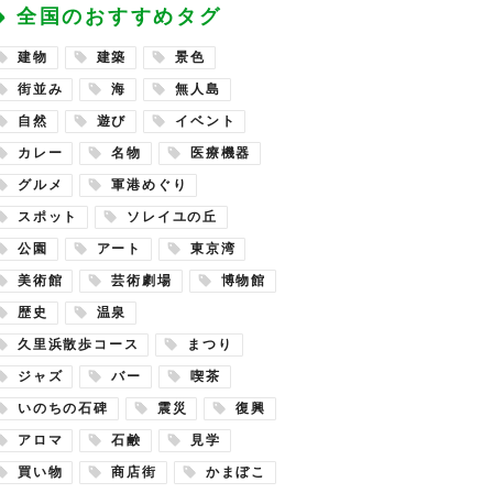
全国のおすすめタグ
建物
建築
景色
街並み
海
無人島
自然
遊び
イベント
カレー
名物
医療機器
グルメ
軍港めぐり
スポット
ソレイユの丘
公園
アート
東京湾
美術館
芸術劇場
博物館
歴史
温泉
久里浜散歩コース
まつり
ジャズ
バー
喫茶
いのちの石碑
震災
復興
アロマ
石鹸
見学
買い物
商店街
かまぼこ