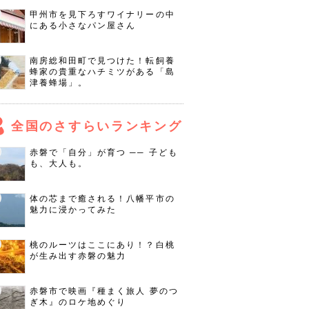
甲州市を見下ろすワイナリーの中
にある小さなパン屋さん
南房総和田町で見つけた！転飼養
蜂家の貴重なハチミツがある「島
津養蜂場」。
全国のさすらいランキング
赤磐で「自分」が育つ ── 子ども
も、大人も。
体の芯まで癒される！八幡平市の
魅力に浸かってみた
桃のルーツはここにあり！？白桃
が生み出す赤磐の魅力
赤磐市で映画『種まく旅人 夢のつ
ぎ木』のロケ地めぐり