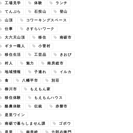
工場見学
体験
ランチ
てんぷら
石投山
登山
山頂
コワーキングスペース
仕事
さすらいワーク
大六天山頂
移住
南砺市
ギター職人
小菅村
移住生活
工芸品
きおび
村人
魅力
南房総市
地域情報
子連れ
イルカ
食
八幡平市
別荘
柳川市
もえもん家
移住体験
もえもんハウス
酪農体験
伝統
赤磐市
是里ワイン
南砺で暮らしません課
ゴボウ
是里
南房総
六郎右衛門