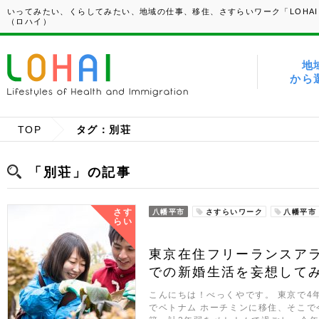
いってみたい、くらしてみたい、地域の仕事、移住、さすらいワーク「LOHAI
（ロハイ）
地
から
TOP
タグ：別荘
「別荘」の記事
さす
八幡平市
さすらいワーク
八幡平市
らい
東京在住フリーランスア
での新婚生活を妄想して
こんにちは！べっくやです。 東京で4
でベトナム ホーチミンに移住、そこ