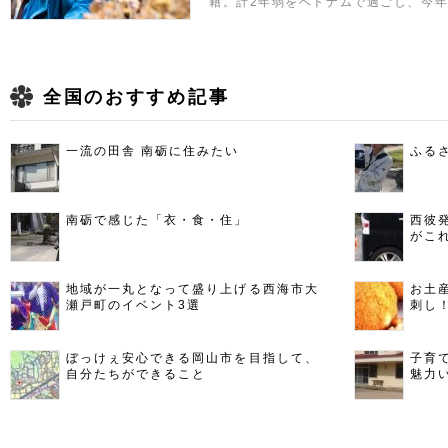
籍。計2年弱をベトナムで過ごし、今年
全国のおすすめ記事
一流の田舎 南砺に住みたい
ふる
南砺で感じた「衣・食・住」
西彼
がこ
地域が一丸となって盛り上げる西海市大
お土
瀬戸町のイベント3選
刺し
ぼっけぇ安心できる岡山市を目指して、
子育
自分たちができること
魅力