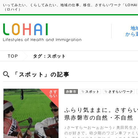
いってみたい、くらしてみたい、地域の仕事、移住、さすらいワーク「LOHAI
（ロハイ）
地
から
TOP
タグ：スポット
「スポット」の記事
さす
赤磐市
スポット
さすらいワーク
らい
ふらり気ままに。さすら
県赤磐市の自然・不自然
♪さ〜すら〜お〜ぉお〜う♪ 奥田民生
のが好きで。幼少期のワゴン車ファミ