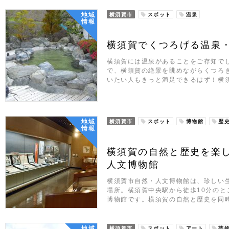
地域
横須賀市
スポット
温泉
情報
横須賀でくつろげる温泉
横須賀には温泉があることをご存知で
で、横須賀の絶景を眺めながらくつろ
いたい人もきっと満足できるはず！横
地域
横須賀市
スポット
博物館
歴
情報
横須賀の自然と歴史を楽
人文博物館
横須賀市自然・人文博物館は、珍しい
場所。横須賀中央駅から徒歩10分のと
博物館です。横須賀の自然と歴史を同
地域
横須賀市
スポット
アート
芸