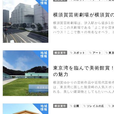
情報
横須賀芸術劇場が横須賀
横須賀芸術劇場は、汐入駅から徒歩1
場。ここの大劇場である「よこすか芸
ハウス！ここで数々の有名なオペラ、
地域
横須賀市
スポット
アート
東
情報
東京湾を臨んで美術館賞
の魅力
横須賀ゆかりの芸術作品や近現代芸術
は、東京湾に面した観音崎の人気スポ
れる、美しい建築物としてもたいへん
地域
横須賀市
公園
ソレイユの丘
情報