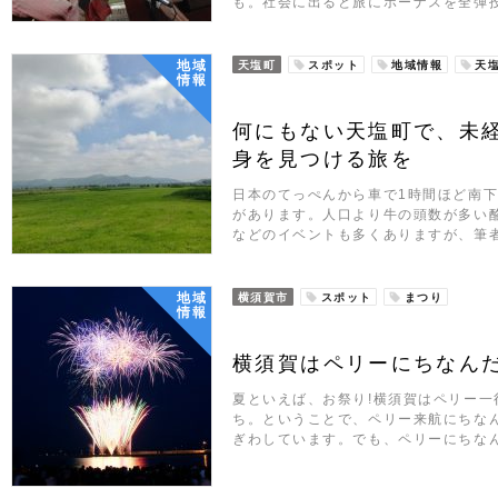
も。社会に出ると旅にボーナスを全弾
地域
天塩町
スポット
地域情報
天
情報
何にもない天塩町で、未
身を見つける旅を
日本のてっぺんから車で1時間ほど南
があります。人口より牛の頭数が多い
などのイベントも多くありますが、筆者
地域
横須賀市
スポット
まつり
情報
横須賀はペリーにちなん
夏といえば、お祭り!横須賀はペリー
ち。ということで、ペリー来航にちな
ぎわしています。でも、ペリーにちな