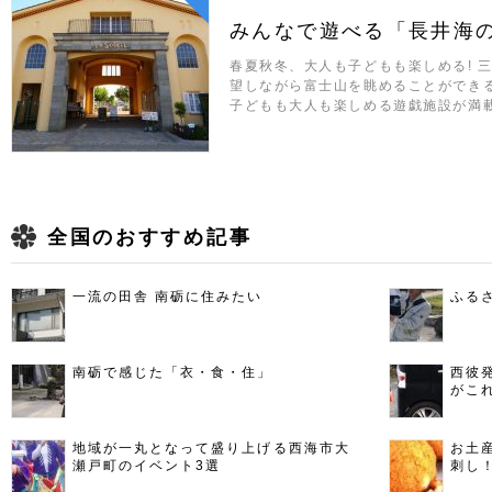
みんなで遊べる「長井海
春夏秋冬、大人も子どもも楽しめる! 
望しながら富士山を眺めることができ
子どもも大人も楽しめる遊戯施設が満
全国のおすすめ記事
一流の田舎 南砺に住みたい
ふる
南砺で感じた「衣・食・住」
西彼
がこ
地域が一丸となって盛り上げる西海市大
お土
瀬戸町のイベント3選
刺し