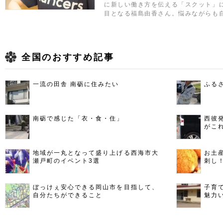
に新しい働き方を伝える「スクット」
目となる福島由香さん。悩みながらも
全国のおすすめ記事
一流の田舎 南砺に住みたい
ふる
南砺で感じた「衣・食・住」
西彼
がこ
地域が一丸となって盛り上げる西海市大
お土
瀬戸町のイベント3選
刺し
ぼっけぇ安心できる岡山市を目指して、
子育
自分たちができること
魅力