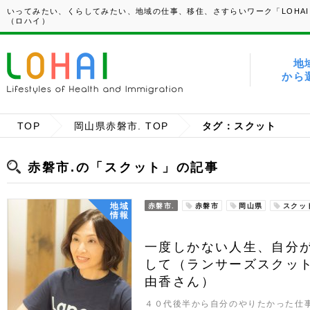
いってみたい、くらしてみたい、地域の仕事、移住、さすらいワーク「LOHAI
（ロハイ）
地
から
TOP
岡山県赤磐市. TOP
タグ：スクット
赤磐市.の「スクット」の記事
地域
赤磐市.
赤磐市
岡山県
スクッ
情報
一度しかない人生、自分
して（ランサーズスクッ
由香さん）
４０代後半から自分のやりたかった仕