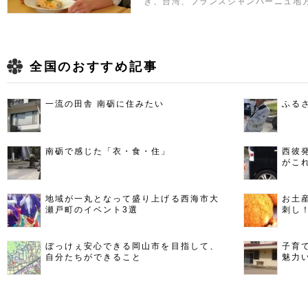
き、台湾、フランスシャンパーニュ地
全国のおすすめ記事
一流の田舎 南砺に住みたい
ふる
南砺で感じた「衣・食・住」
西彼
がこ
地域が一丸となって盛り上げる西海市大
お土
瀬戸町のイベント3選
刺し
ぼっけぇ安心できる岡山市を目指して、
子育
自分たちができること
魅力