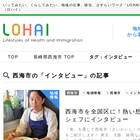
いってみたい、くらしてみたい、地域の仕事、移住、さすらいワーク「LOHAI
（ロハイ）
地
から
TOP
長崎県西海市 TOP
タグ：インタビュー
西海市の「インタビュー」の記事
地域
西海市
地域情報
西海市
イン
情報
西海市を全国区に！熱い
シェフにインタビュー
「食」を通じて西海市（さいかいし）
をご紹介します！ 東京、大阪、福岡