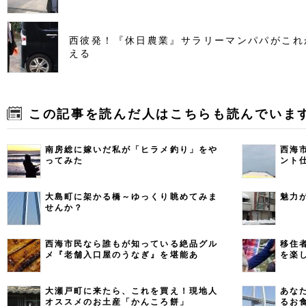
西彼発！『休日農業』サラリーマンパパがこれ
える
この記事を読んだ人はこちらも読んでいま
南房総に嫁いだ私が「ヒラメ釣り」をや
西海
ってみた
ント
大島町に架かる橋～ゆっくり眺めてみま
魅力
せんか？
西海市民なら誰もが知っている絶品グル
移住
メ『老舗入口屋のうなぎ』を堪能あ
を楽
れ！
大瀬戸町に来たら、これを買え！現地人
あな
オススメのお土産「かんころ餅」
るお