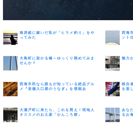
南房総に嫁いだ私が「ヒラメ釣り」をや
西海
ってみた
ント
大島町に架かる橋～ゆっくり眺めてみま
魅力
せんか？
西海市民なら誰もが知っている絶品グル
移住
メ『老舗入口屋のうなぎ』を堪能あ
を楽
れ！
大瀬戸町に来たら、これを買え！現地人
あな
オススメのお土産「かんころ餅」
るお