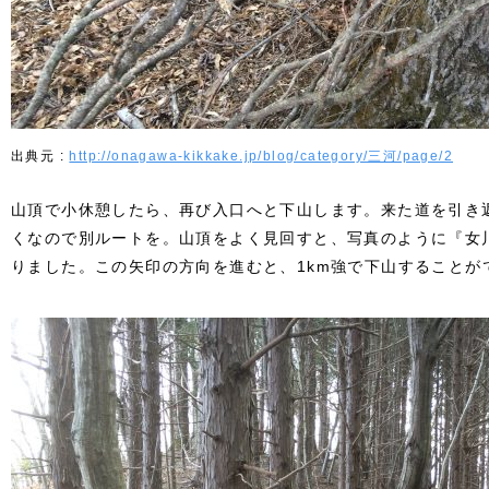
http://onagawa-kikkake.jp/blog/category/三河/page/2
山頂で小休憩したら、再び入口へと下山します。来た道を引き
くなので別ルートを。山頂をよく見回すと、写真のように『女
りました。この矢印の方向を進むと、1km強で下山することが