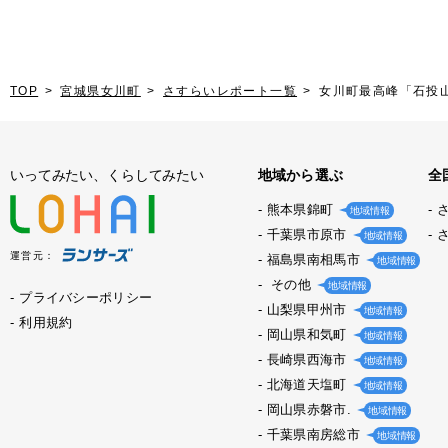
TOP
宮城県女川町
さすらいレポート一覧
女川町最高峰「石投山」
いってみたい、くらしてみたい
地域から選ぶ
全
熊本県錦町
地域情報
千葉県市原市
地域情報
運営元：
福島県南相馬市
地域情報
その他
地域情報
プライバシーポリシー
山梨県甲州市
地域情報
利用規約
岡山県和気町
地域情報
長崎県西海市
地域情報
北海道天塩町
地域情報
岡山県赤磐市.
地域情報
千葉県南房総市
地域情報