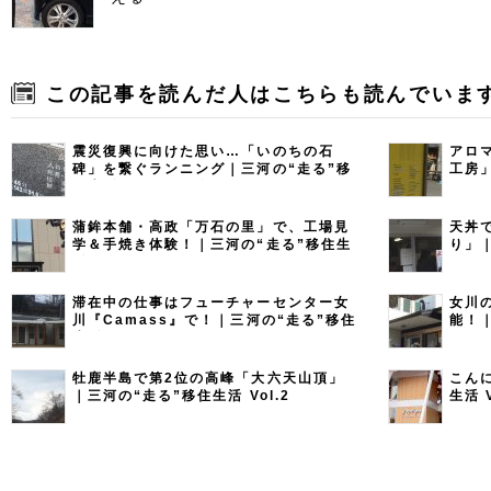
この記事を読んだ人はこちらも読んでいま
震災復興に向けた思い…「いのちの石
アロ
碑」を繋ぐランニング｜三河の“走る”移
工房
住生活 Vol.9（最終回）
Vol.8
蒲鉾本舗・高政「万石の里」で、工場見
天丼
学＆手焼き体験！｜三河の“走る”移住生
り」｜
活 Vol.7
滞在中の仕事はフューチャーセンター女
女川
川『Camass』で！｜三河の“走る”移住
能！｜
生活 Vol.4
牡鹿半島で第2位の高峰「大六天山頂」
こん
｜三河の“走る”移住生活 Vol.2
生活 V