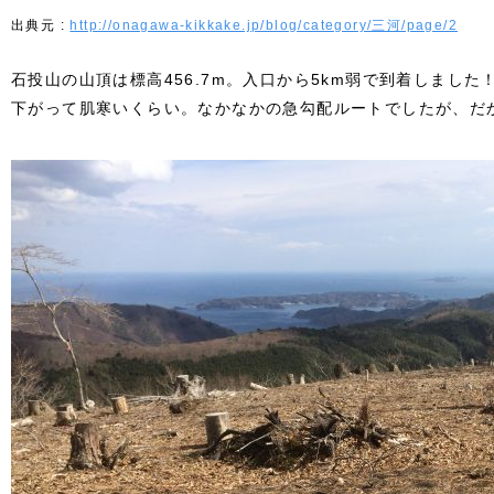
http://onagawa-kikkake.jp/blog/category/三河/page/2
石投山の山頂は標高456.7m。入口から5km弱で到着しまし
下がって肌寒いくらい。なかなかの急勾配ルートでしたが、だ