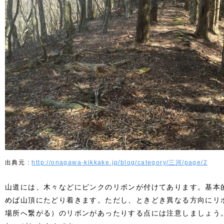
http://onagawa-kikkake.jp/blog/category/三河/page/2
山道には、木々などにピンクのリボンが付けてあります。基本
めば山頂にたどり着きます。ただし、ときどき異なる方向にリ
場所へ繋がる）のリボンがあったりする点には注意しましょう