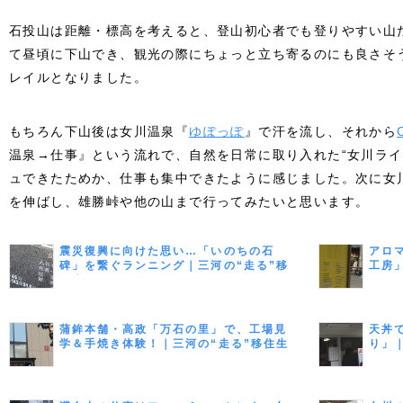
石投山は距離・標高を考えると、登山初心者でも登りやすい山
て昼頃に下山でき、観光の際にちょっと立ち寄るのにも良さそ
レイルとなりました。
もちろん下山後は女川温泉『
ゆぽっぽ
』で汗を流し、それから
温泉→仕事』という流れで、自然を日常に取り入れた“女川ライ
ュできたためか、仕事も集中できたように感じました。次に女
を伸ばし、雄勝峠や他の山まで行ってみたいと思います。
震災復興に向けた思い…「いのちの石
アロ
碑」を繋ぐランニング｜三河の“走る”移
工房
住生活 Vol.9（最終回）
Vol.8
蒲鉾本舗・高政「万石の里」で、工場見
天丼
学＆手焼き体験！｜三河の“走る”移住生
り」｜
活 Vol.7