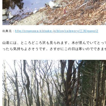
http://onagawa-kikkake.jp/blog/category/三河/page/2
山道には、ところどころ沢も見られます。水が澄んでいてとっ
ったら気持ちよさそうです。さすがにこの日は寒いのでできま