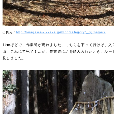
http://onagawa-kikkake.jp/blog/category/三河/page/2
1kmほどで、作業道が現れました。こちらを下って行けば、入
山、これにて完了！…が、作業道に足を踏み入れたとき、ルー
見しました。