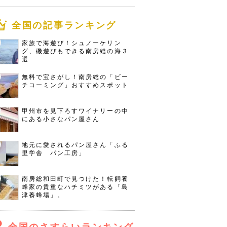
全国の記事ランキング
家族で海遊び！シュノーケリン
グ、磯遊びもできる南房総の海３
選
無料で宝さがし！南房総の「ビー
チコーミング」おすすめスポット
甲州市を見下ろすワイナリーの中
にある小さなパン屋さん
地元に愛されるパン屋さん「ふる
里学舎 パン工房」
南房総和田町で見つけた！転飼養
蜂家の貴重なハチミツがある「島
津養蜂場」。