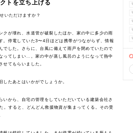
ェクトを立ち上げる
かせいただけますか？
ンクが壊れ、水道管が破裂したほか、家の中に多少の雨
す。停電していた3〜4日ほどは携帯がつながらず、情報
んでした。さらに、台風に備えて雨戸を閉めていたので
なってしまい…。家の中が蒸し風呂のようになって熱中
させてもらいました。
旧したあとはいかがでしょうか。
らいから、自宅の管理をしていただいている建築会社さ
した。すると、どんどん救援物資が集まってくる。その受
。
情報は錯綜していました。まだ停電が続いている所もも