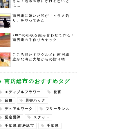
さん！地域医療にかける想いと
は…
南房総に嫁いだ私が「ヒラメ釣
り」をやってみた
7mmの杉板を組み合わせて作る！
南房総の手作りカヤック
こころ満たす花グルメin南房総
豊かな海と大地からの贈り物
南房総市のおすすめタグ
エディブルフラワー
被害
台風
災害ハック
デュアルワーク
フリーランス
認定講師
スクット
千葉県.南房総市
千葉県