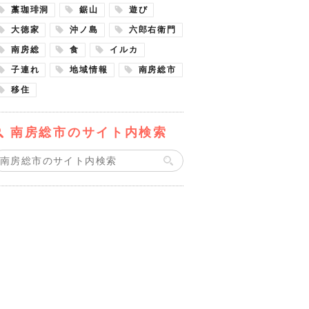
藁珈琲洞
鋸山
遊び
大徳家
沖ノ島
六郎右衛門
南房総
食
イルカ
子連れ
地域情報
南房総市
移住
南房総市のサイト内検索