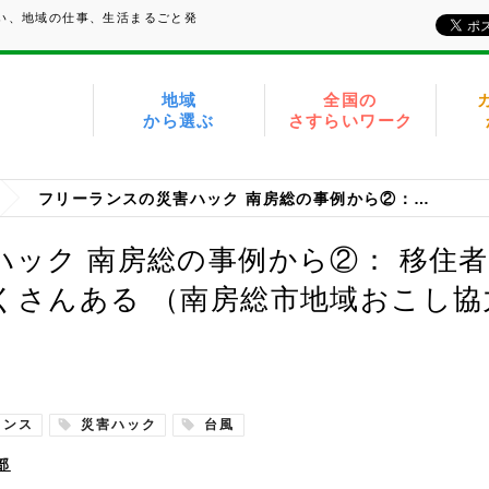
たい、地域の仕事、生活まるごと発
地域
全国の
から選ぶ
さすらいワーク
フリーランスの災害ハック 南房総の事例から②： 移住者だからこそ、非常時に役立てることがたくさんある （南房総市地域おこし協力隊／相川 武士さん）
ハック 南房総の事例から②： 移住
くさんある （南房総市地域おこし協
ランス
災害ハック
台風
部