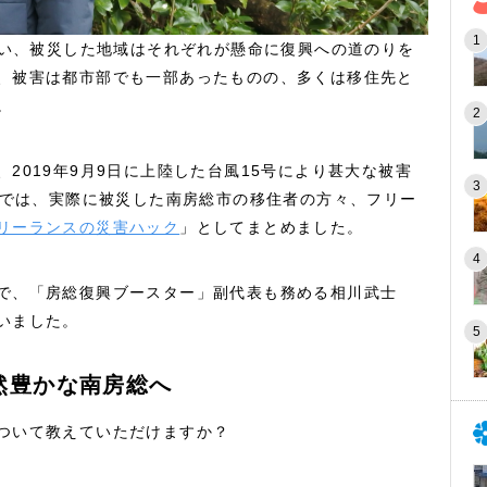
襲い、被災した地域はそれぞれが懸命に復興への道のりを
、被害は都市部でも一部あったものの、多くは移住先と
。
2019年9月9日に上陸した台風15号により甚大な被害
部では、実際に被災した南房総市の移住者の方々、フリー
リーランスの災害ハック
」としてまとめました。
で、「房総復興ブースター」副代表も務める相川武士
いました。
然豊かな南房総へ
ついて教えていただけますか？