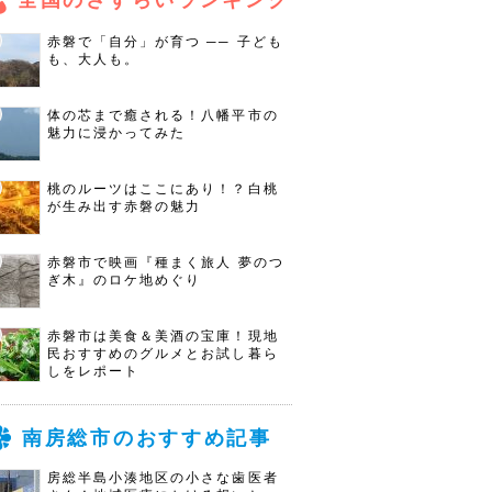
全国のさすらいランキング
赤磐で「自分」が育つ ── 子ども
も、大人も。
体の芯まで癒される！八幡平市の
魅力に浸かってみた
桃のルーツはここにあり！？白桃
が生み出す赤磐の魅力
赤磐市で映画『種まく旅人 夢のつ
ぎ木』のロケ地めぐり
赤磐市は美食＆美酒の宝庫！現地
民おすすめのグルメとお試し暮ら
しをレポート
南房総市のおすすめ記事
房総半島小湊地区の小さな歯医者