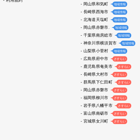
利用規約
岡山県和気町
地域情報
長崎県西海市
地域情報
北海道天塩町
地域情報
岡山県赤磐市.
地域情報
千葉県南房総市
地域情報
神奈川県横須賀市
地域情報
山梨県小菅村
地域情報
広島県府中市
さすらい
鹿児島県奄美市
さすらい
長崎県大村市
さすらい
群馬県下仁田町
さすらい
岡山県赤磐市
さすらい
福岡県柳川市
さすらい
岩手県八幡平市
さすらい
富山県南砺市
さすらい
宮城県女川町
さすらい