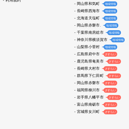
利用規約
岡山県和気町
地域情報
長崎県西海市
地域情報
北海道天塩町
地域情報
岡山県赤磐市.
地域情報
千葉県南房総市
地域情報
神奈川県横須賀市
地域情報
山梨県小菅村
地域情報
広島県府中市
さすらい
鹿児島県奄美市
さすらい
長崎県大村市
さすらい
群馬県下仁田町
さすらい
岡山県赤磐市
さすらい
福岡県柳川市
さすらい
岩手県八幡平市
さすらい
富山県南砺市
さすらい
宮城県女川町
さすらい