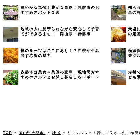
穏やかな気候！豊かな自然！赤磐市のお
知ら
すすめスポット３選
至の
地域の人に見守られながら安心して子育
天塩
てができるまち！ 岡山県・赤磐市
の定
桃のルーツはここにあり！？白桃が生み
横須
出す赤磐の魅力
笠グ
赤磐市は美食＆美酒の宝庫！現地民おす
赤磐
すめのグルメとお試し暮らしをレポート
ども
TOP
岡山県赤磐市.
地域
リフレッシュ！行って良かった！赤磐