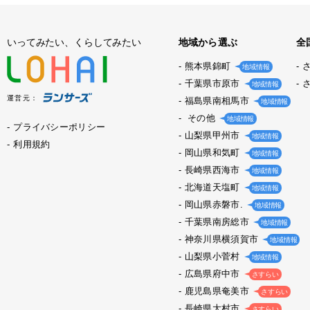
いってみたい、くらしてみたい
地域から選ぶ
全
熊本県錦町
地域情報
千葉県市原市
地域情報
運営元：
福島県南相馬市
地域情報
その他
地域情報
プライバシーポリシー
山梨県甲州市
地域情報
利用規約
岡山県和気町
地域情報
長崎県西海市
地域情報
北海道天塩町
地域情報
岡山県赤磐市.
地域情報
千葉県南房総市
地域情報
神奈川県横須賀市
地域情報
山梨県小菅村
地域情報
広島県府中市
さすらい
鹿児島県奄美市
さすらい
長崎県大村市
さすらい