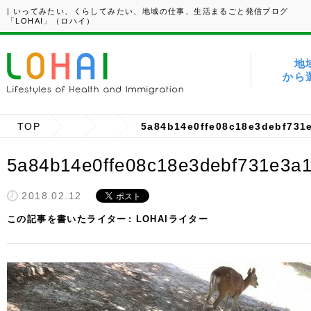
| いってみたい、くらしてみたい、地域の仕事、生活まるごと発信ブログ
「LOHAI」（ロハイ）
地
から
TOP
5a84b14e0ffe08c18e3debf731
5a84b14e0ffe08c18e3debf731e3a
2018.02.12
この記事を書いたライター
LOHAIライター