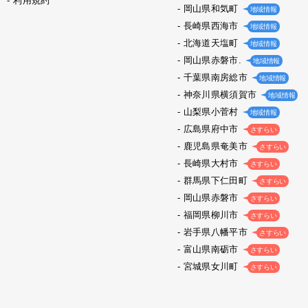
利用規約
岡山県和気町
地域情報
長崎県西海市
地域情報
北海道天塩町
地域情報
岡山県赤磐市.
地域情報
千葉県南房総市
地域情報
神奈川県横須賀市
地域情報
山梨県小菅村
地域情報
広島県府中市
さすらい
鹿児島県奄美市
さすらい
長崎県大村市
さすらい
群馬県下仁田町
さすらい
岡山県赤磐市
さすらい
福岡県柳川市
さすらい
岩手県八幡平市
さすらい
富山県南砺市
さすらい
宮城県女川町
さすらい